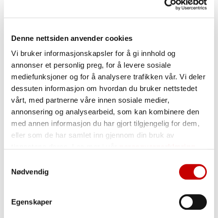
Denne nettsiden anvender cookies
Vi bruker informasjonskapsler for å gi innhold og
annonser et personlig preg, for å levere sosiale
mediefunksjoner og for å analysere trafikken vår. Vi deler
dessuten informasjon om hvordan du bruker nettstedet
vårt, med partnerne våre innen sosiale medier,
annonsering og analysearbeid, som kan kombinere den
med annen informasjon du har gjort tilgjengelig for dem,
Beste ønsker for glade maidager
eller som de har samlet inn gjennom din bruk av
Mai er tiden for å ønske den etterlengtede våren
tjenestene deres. Les mer i vår
personvernerklæring
velkommen for alvor og for å feire. Vi har 17 mai og en
Samtykkevalg
rekke helgedager som er en fin anledning til servere
Nødvendig
noe godt å spise. Vi har plukket ut noen produkter og
oppskrifter og håper det skal gi deg litt ekstra
Egenskaper
inspirasjon til en gledelig mai. Hipp hipp hipp…!