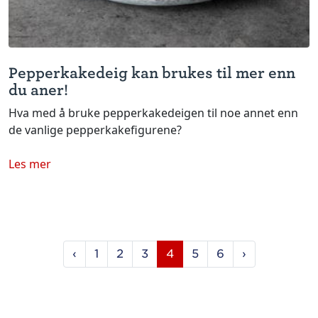
Pepperkakedeig kan brukes til mer enn
du aner!
Hva med å bruke pepperkakedeigen til noe annet enn
de vanlige pepperkakefigurene?
Les mer
‹
1
2
3
4
5
6
›