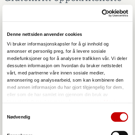
Last ned vårt gratis glutenfrie
oppskriftshefte
Denne nettsiden anvender cookies
Vi bruker informasjonskapsler for å gi innhold og
Vi har samlet noen av våre beste glutenfrie
annonser et personlig preg, for å levere sosiale
oppskrifter i et oppskriftshefte. Her får du tips om
mediefunksjoner og for å analysere trafikken vår. Vi deler
hvordan du kan lage fristelser som grovbrød,
dessuten informasjon om hvordan du bruker nettstedet
scones, müslibriks samt vafler, skillingsboller og
vårt, med partnerne våre innen sosiale medier,
sjokoladekake.
annonsering og analysearbeid, som kan kombinere den
med annen informasjon du har gjort tilgjengelig for dem,
Last ned brosjyre
eller som de har samlet inn gjennom din bruk av
tjenestene deres. Les mer i vår
personvernerklæring
Samtykkevalg
Nødvendig
DEL DENNE ARTIKKELEN:
Facebook
Pinterest
E-post
Linkedin