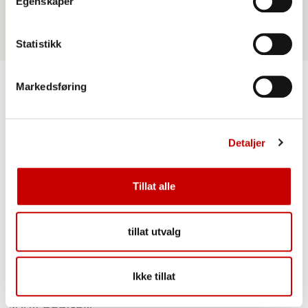
Egenskaper
Statistikk
Markedsføring
Detaljer
Tillat alle
POSTADRESSE
Postboks 1911, Nordnes
tillat utvalg
5817 BERGEN
BESØKSADRESSE
Ikke tillat
C.Sundts gate 17
5004 BERGEN