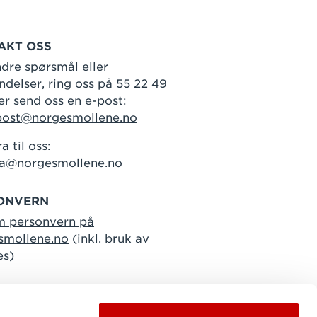
AKT OSS
dre spørsmål eller
delser, ring oss på 55 22 49
er send oss en e-post:
post@norgesmollene.no
a til oss:
ra@norgesmollene.no
ONVERN
m personvern på
smollene.no
(inkl. bruk av
es)