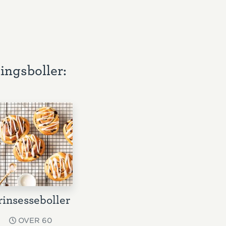
lingsboller:
rinsesseboller
OVER 60