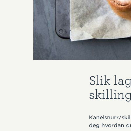
Slik la
skillin
Kanelsnurr/skil
deg hvordan du 