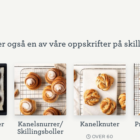
r også en av våre oppskrifter på skil
er
Kanelsnurrer/
Kanelknuter
P
Skillingsboller
OVER 60