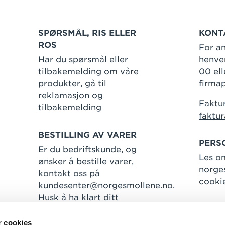
SPØRSMÅL, RIS ELLER
KONT
ROS
For an
Har du spørsmål eller
henven
tilbakemelding om våre
00 ell
produkter, gå til
firma
reklamasjon og
Faktur
tilbakemelding
faktu
BESTILLING AV VARER
PERS
Er du bedriftskunde, og
Les o
ønsker å bestille varer,
norge
kontakt oss på
cooki
kundesenter@norgesmollene.no
.
Husk å ha klart ditt
kundenummer.
r cookies