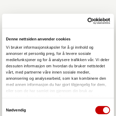
Denne nettsiden anvender cookies
Vi bruker informasjonskapsler for å gi innhold og
annonser et personlig preg, for å levere sosiale
mediefunksjoner og for å analysere trafikken vår. Vi deler
dessuten informasjon om hvordan du bruker nettstedet
vårt, med partnerne våre innen sosiale medier,
annonsering og analysearbeid, som kan kombinere den
med annen informasjon du har gjort tilgjengelig for dem,
eller som de har samlet inn gjennom din bruk av
tjenestene deres. Les mer i vår
personvernerklæring
Sørg for at pannekaken er godt stekt før du vender den,. Husk å
løsne hele kanten rundt med stekespaden før vending
Samtykkevalg
Nødvendig