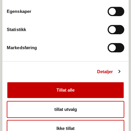
Egenskaper
Statistikk
Markedsføring
Detaljer
Tillat alle
Når du har løsnet kanten rundt tar du stekespaden forsiktig inn
tillat utvalg
under pannekaken og snur. Da er det bare å vente til pannekaken
er ferdig stekt. Voila!
Ikke tillat