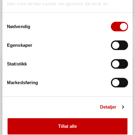
eller som de har samlet inn gjennom din bruk av
tjenestene deres. Les mer i vår
personvernerklæring
Samtykkevalg
Cake Pops
Nødvendig
ENKEL
Egenskaper
Statistikk
Markedsføring
Detaljer
Tillat alle