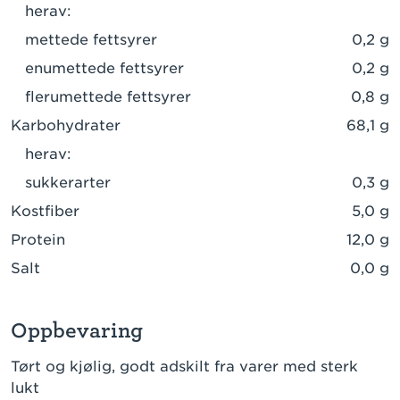
herav:
mettede fettsyrer
0,2 g
enumettede fettsyrer
0,2 g
flerumettede fettsyrer
0,8 g
Karbohydrater
68,1 g
herav:
sukkerarter
0,3 g
Kostfiber
5,0 g
Protein
12,0 g
Salt
0,0 g
Oppbevaring
Tørt og kjølig, godt adskilt fra varer med sterk
lukt