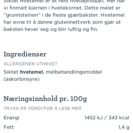
Siktet Hvetemel er et rent hveteprodukt. Her har
vi finmalt kjernen i hvetekornet. Dette melet er
"grunnsteinen" i de fleste gjærbakster. Hvetemel
har evne til å danne glutennettverk som gjør at
baksten hever seg og blir luftig og fin.
Ingredienser
ALLERGENER UTHEVET
Siktet
hvetemel
, melbehandlingsmiddel
(askorbinsyre)
Næringsinnhold pr. 100g
TRYKK PÅ VERDI FOR Å LESE MER
Energi
1452 kJ / 343 kcal
Fett
1,4 g