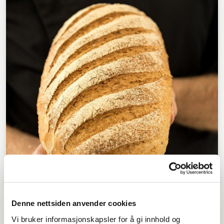
Landbrød med surdeig
Denne nettsiden anvender cookies
OVER 60
MIDDELS
Vi bruker informasjonskapsler for å gi innhold og