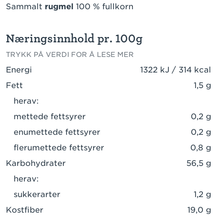
Sammalt
rugmel
100 % fullkorn
Næringsinnhold pr. 100g
TRYKK PÅ VERDI FOR Å LESE MER
Energi
1322 kJ / 314 kcal
Fett
1,5 g
herav:
mettede fettsyrer
0,2 g
enumettede fettsyrer
0,2 g
flerumettede fettsyrer
0,8 g
Karbohydrater
56,5 g
herav:
sukkerarter
1,2 g
Kostfiber
19,0 g