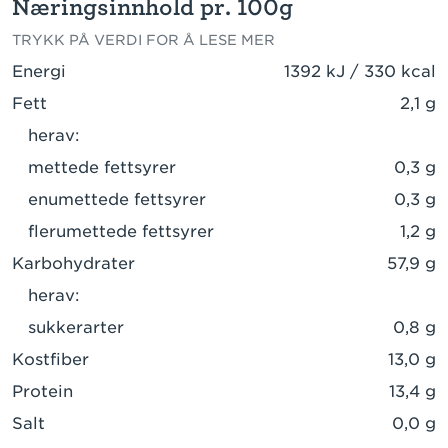
Næringsinnhold pr. 100g
TRYKK PÅ VERDI FOR Å LESE MER
Energi
1392 kJ / 330 kcal
Fett
2,1 g
herav:
mettede fettsyrer
0,3 g
enumettede fettsyrer
0,3 g
flerumettede fettsyrer
1,2 g
Karbohydrater
57,9 g
herav:
sukkerarter
0,8 g
Kostfiber
13,0 g
Protein
13,4 g
Salt
0,0 g