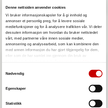
Denne nettsiden anvender cookies
Vi bruker informasjonskapsler for å gi innhold og
Flatbrød
annonser et personlig preg, for å levere sosiale
mediefunksjoner og for å analysere trafikken vår. Vi deler
MIDDELS
dessuten informasjon om hvordan du bruker nettstedet
vårt, med partnerne våre innen sosiale medier,
annonsering og analysearbeid, som kan kombinere den
med annen informasjon du har gjort tilgjengelig for dem,
eller som de har samlet inn gjennom din bruk av
tjenestene deres. Les mer i vår
personvernerklæring
Samtykkevalg
Nødvendig
Egenskaper
Statistikk