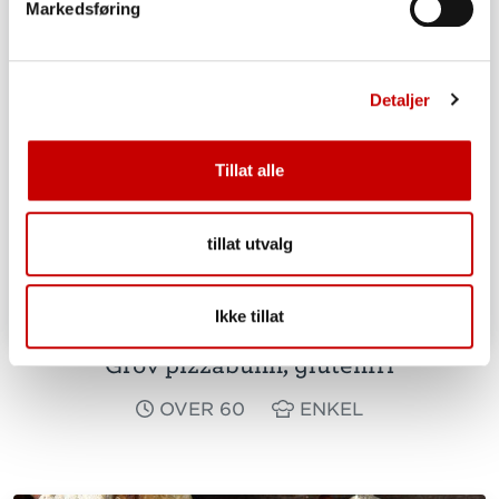
Markedsføring
Detaljer
Tillat alle
tillat utvalg
Ikke tillat
Grov pizzabunn, glutenfri
OVER 60
ENKEL