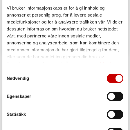
Vi bruker informasjonskapsler for å gi innhold og
annonser et personlig preg, for å levere sosiale
mediefunksjoner og for å analysere trafikken vår. Vi deler
dessuten informasjon om hvordan du bruker nettstedet
vårt, med partnerne våre innen sosiale medier,
annonsering og analysearbeid, som kan kombinere den
med annen informasjon du har gjort tilgjengelig for dem,
eller som de har samlet inn gjennom din bruk av
Focaccia med feta og urter, glutenfri
tjenestene deres. Les mer i vår
personvernerklæring
OVER 60
ENKEL
Samtykkevalg
Nødvendig
Egenskaper
Statistikk