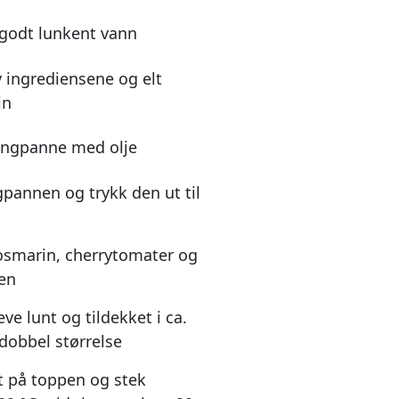
 godt lunkent vann
v ingrediensene og elt
in
langpanne med olje
gpannen og trykk den ut til
rosmarin, cherrytomater og
pen
ve lunt og tildekket i ca.
l dobbel størrelse
lt på toppen og stek