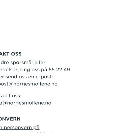
AKT OSS
dre spørsmål eller
delser, ring oss på 55 22 49
er send oss en e-post:
post@norgesmollene.no
a til oss:
ra@norgesmollene.no
ONVERN
m personvern på