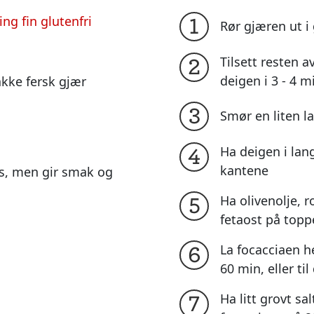
ng fin glutenfri
1
Rør gjæren ut i
Tilsett resten a
2
deigen i 3 - 4 m
akke fersk gjær
3
Smør en liten 
Ha deigen i lan
4
kantene
es, men gir smak og
Ha olivenolje, 
5
fetaost på top
La focacciaen he
6
60 min, eller ti
Ha litt grovt sa
7