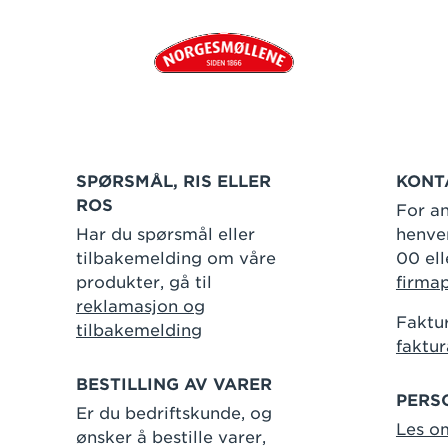
SPØRSMÅL, RIS ELLER
KONT
ROS
For an
Har du spørsmål eller
henven
tilbakemelding om våre
00 ell
produkter, gå til
firma
reklamasjon og
Faktur
tilbakemelding
faktu
BESTILLING AV VARER
PERS
Er du bedriftskunde, og
Les o
ønsker å bestille varer,