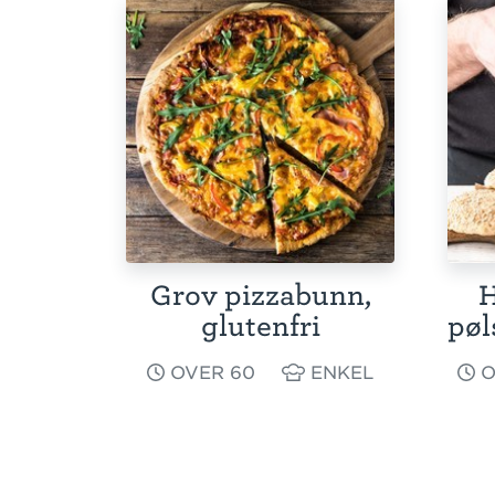
Grov pizzabunn,
H
glutenfri
pøl
OVER 60
ENKEL
O