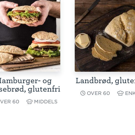
amburger- og
Landbrød, glute
sebrød, glutenfri
OVER 60
ENK
VER 60
MIDDELS