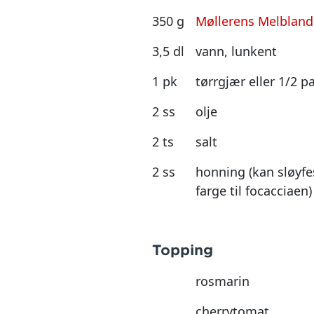
350 g
Møllerens Melblandi
3,5 dl
vann, lunkent
1 pk
tørrgjær eller 1/2 p
2 ss
olje
2 ts
salt
2 ss
honning (kan sløyf
farge til focacciaen)
Topping
rosmarin
cherrytomat