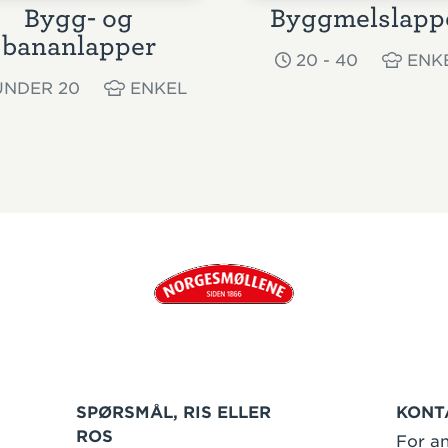
Bygg- og
Byggmelslapp
bananlapper
20 - 40
ENK
NDER 20
ENKEL
SPØRSMÅL, RIS ELLER
KONT
ROS
For an