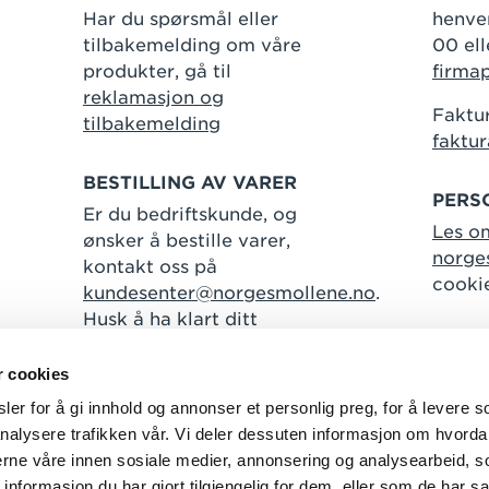
Har du spørsmål eller
henven
tilbakemelding om våre
00 ell
produkter, gå til
firma
reklamasjon og
Faktur
tilbakemelding
faktu
BESTILLING AV VARER
PERS
Er du bedriftskunde, og
Les o
ønsker å bestille varer,
norge
kontakt oss på
cooki
kundesenter@norgesmollene.no
.
Husk å ha klart ditt
kundenummer.
r cookies
er for å gi innhold og annonser et personlig preg, for å levere s
nalysere trafikken vår. Vi deler dessuten informasjon om hvorda
Følg oss
nerne våre innen sosiale medier, annonsering og analysearbeid, 
formasjon du har gjort tilgjengelig for dem, eller som de har sa