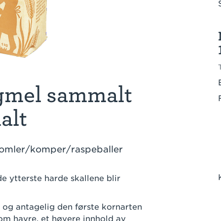
gmel sammalt
alt
 komler/komper/raspeballer
 ytterste harde skallene blir
 og antagelig den første kornarten
om havre, et høyere innhold av