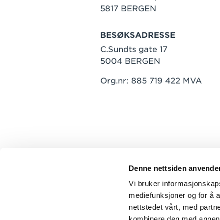
5817 BERGEN
BESØKSADRESSE
C.Sundts gate 17
5004 BERGEN
Org.nr: 885 719 422 MVA
Denne nettsiden anvende
Vi bruker informasjonskapsl
mediefunksjoner og for å a
nettstedet vårt, med part
kombinere den med annen in