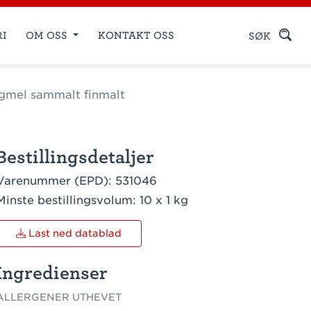
RI
OM OSS
KONTAKT OSS
SØK
gmel sammalt finmalt
Bestillingsdetaljer
Varenummer (EPD):
531046
Minste bestillingsvolum:
10 x 1 kg
Last ned datablad
Ingredienser
ALLERGENER UTHEVET