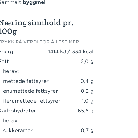
Sammalt
byggmel
Næringsinnhold pr.
100g
TRYKK PÅ VERDI FOR Å LESE MER
Energi
1414 kJ / 334 kcal
Fett
2,0 g
herav:
mettede fettsyrer
0,4 g
enumettede fettsyrer
0,2 g
flerumettede fettsyrer
1,0 g
Karbohydrater
65,6 g
herav:
sukkerarter
0,7 g