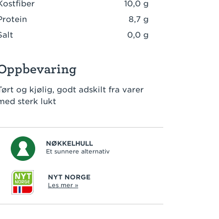
Kostfiber
10,0 g
Protein
8,7 g
Salt
0,0 g
Oppbevaring
Tørt og kjølig, godt adskilt fra varer
med sterk lukt
NØKKELHULL
Et sunnere alternativ
NYT NORGE
Les mer »