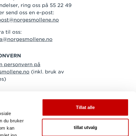
delser, ring oss på 55 22 49
er send oss en e-post:
post@norgesmollene.no
a til oss:
ra@norgesmollene.no
ONVERN
m personvern på
smollene.no
(inkl. bruk av
es)
Tillat alle
osiale
n du bruker
tillat utvalg
som kan
mlet inn