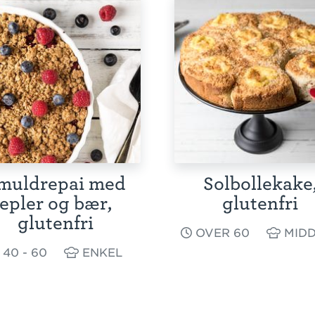
muldrepai med
Solbollekake
epler og bær,
glutenfri
glutenfri
OVER 60
MIDD
40 - 60
ENKEL