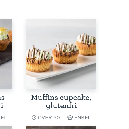
ns
Muffins cupcake,
i
glutenfri
EL
OVER 60
ENKEL