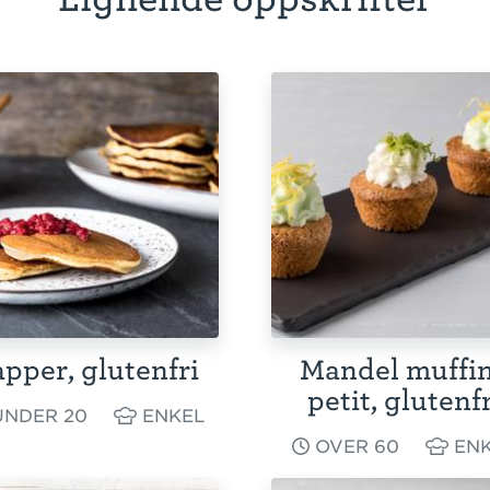
pper, glutenfri
Mandel muffi
petit, glutenfr
NDER 20
ENKEL
OVER 60
ENK