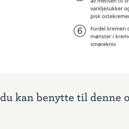
av melisen til 
vaniljesukker o
pisk ostekreme
Fordel kremen o
6
mønster i kreme
smørekniv
du kan benytte til denne 