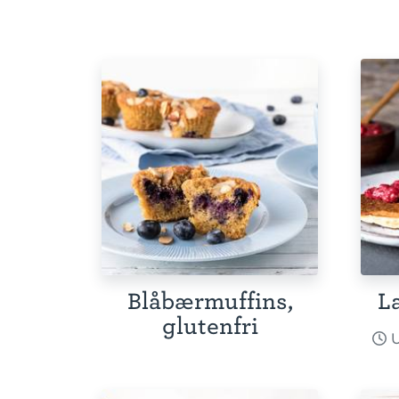
Blåbærmuffins,
La
glutenfri
U