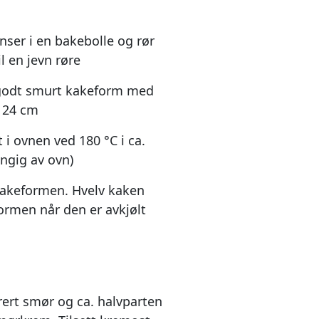
nser i en bakebolle og rør
 en jevn røre
n godt smurt kakeform med
. 24 cm
 i ovnen ved 180 °C i ca.
ngig av ovn)
kakeformen. Hvelv kaken
formen når den er avkjølt
ert smør og ca. halvparten