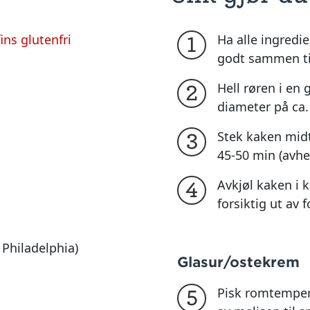
ins glutenfri
Ha alle ingredie
1
godt sammen til
Hell røren i e
2
diameter på ca
Stek kaken midt
3
45-50 min (avhe
Avkjøl kaken i 
4
forsiktig ut av 
 Philadelphia)
Glasur/ostekrem
Pisk romtemper
5