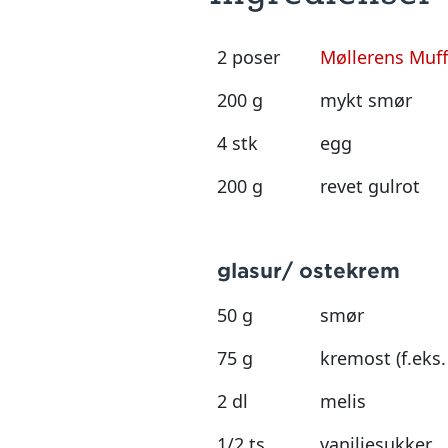
2 poser
Møllerens Muff
200 g
mykt smør
4 stk
egg
200 g
revet gulrot
glasur/ ostekrem
50 g
smør
75 g
kremost (f.eks.
2 dl
melis
1/2 ts
vaniljesukker