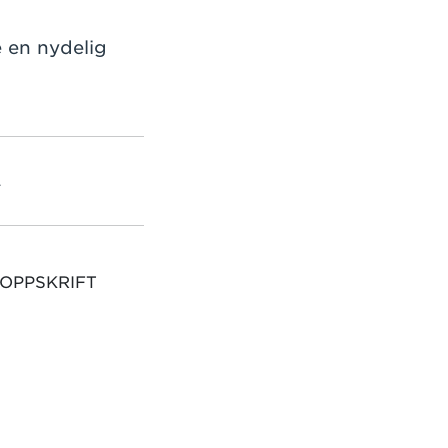
e en nydelig
L
 OPPSKRIFT