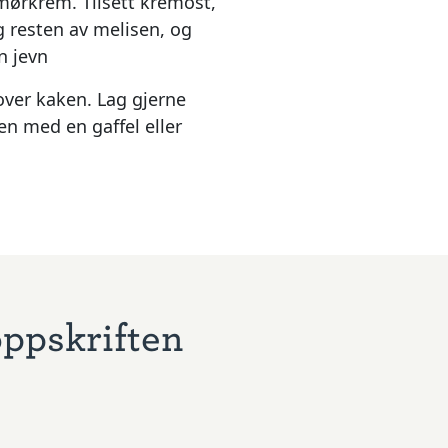
smørkrem. Tilsett kremost,
g resten av melisen, og
n jevn
ver kaken. Lag gjerne
n med en gaffel eller
oppskriften