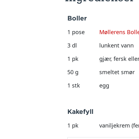
Boller
1 pose
Møllerens Bolle
3 dl
lunkent vann
1 pk
gjær, fersk elle
50 g
smeltet smør
1 stk
egg
Kakefyll
1 pk
vaniljekrem (fe