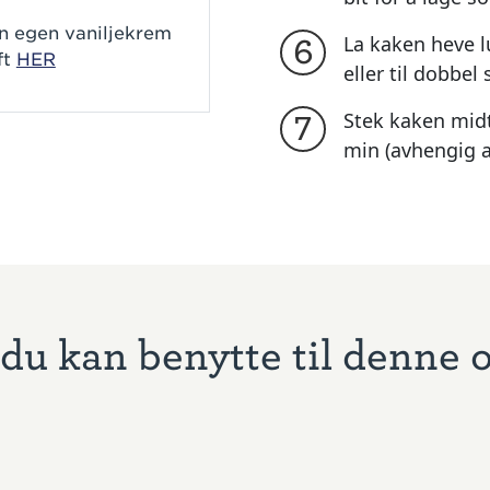
in egen vaniljekrem
La kaken heve l
6
ft
HER
eller til dobbel 
Stek kaken midt
7
min (avhengig a
du kan benytte til denne 