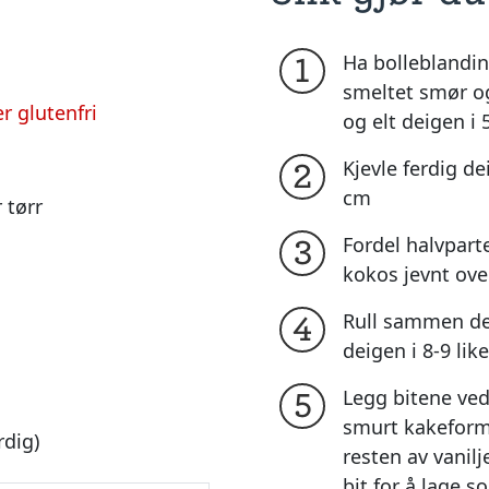
Ha bolleblandin
1
smeltet smør o
r glutenfri
og elt deigen i 
Kjevle ferdig de
2
cm
r tørr
Fordel halvpart
3
kokos jevnt ove
Rull sammen dei
4
deigen i 8-9 like
Legg bitene ved
5
smurt kakeform
rdig)
resten av vanil
bit for å lage s