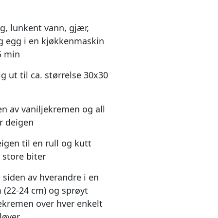
g, lunkent vann, gjær,
g egg i en kjøkkenmaskin
5 min
ig ut til ca. størrelse 30x30
en av vaniljekremen og all
r deigen
gen til en rull og kutt
 store biter
 siden av hverandre i en
 (22-24 cm) og sprøyt
jekremen over hver enkelt
oløyer