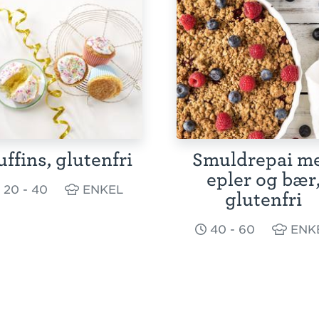
ffins, glutenfri
Smuldrepai m
epler og bær
20 - 40
ENKEL
glutenfri
40 - 60
ENK