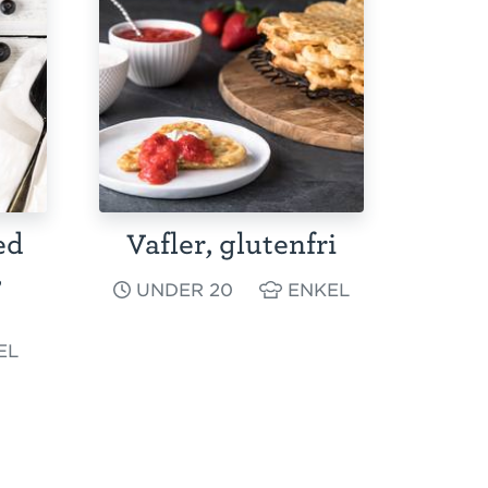
ed
Vafler, glutenfri
,
UNDER 20
ENKEL
EL