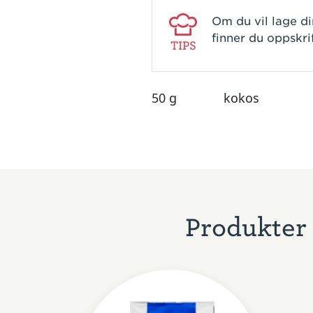
Om du vil lage d
finner du oppskri
TIPS
50 g
kokos
Produkter 