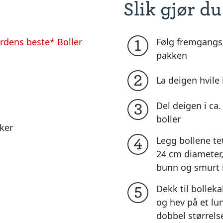
Slik gjør du
dens beste* Boller
Følg fremgangs
1
pakken
2
La deigen hvil
Del deigen i ca. 
3
boller
ker
Legg bollene tet
4
24 cm diameter
bunn og smurt 
Dekk til bolle
5
og hev på et lunt
dobbel størrels