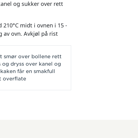
anel og sukker over rett
d 210°C midt i ovnen i 15 -
 av ovn. Avkjøl på rist
t smør over bollene rett
s og dryss over kanel og
ekaken får en smakfull
t overflate