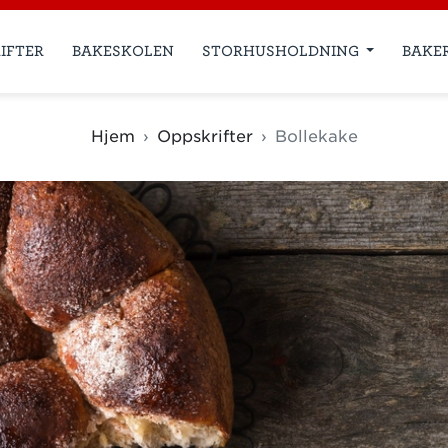
IFTER
BAKESKOLEN
STORHUSHOLDNING
BAKE
Hjem
Oppskrifter
Bollekake