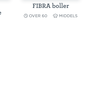
FIBRA boller
e
OVER 60
MIDDELS