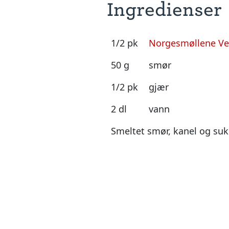
Ingredienser
1/2 pk
Norgesmøllene Ver
50 g
smør
1/2 pk
gjær
2 dl
vann
Smeltet smør, kanel og suk