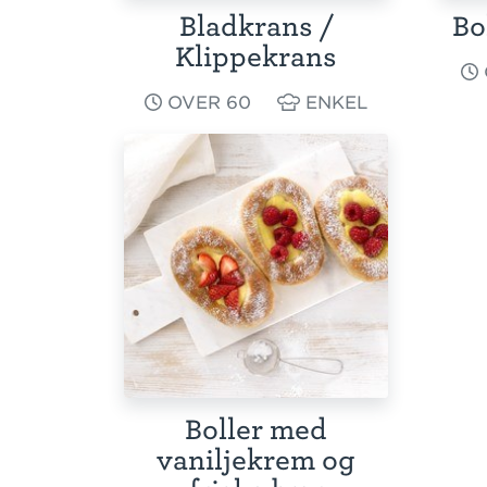
Bladkrans /
Bo
Klippekrans
OVER 60
ENKEL
Boller med
vaniljekrem og