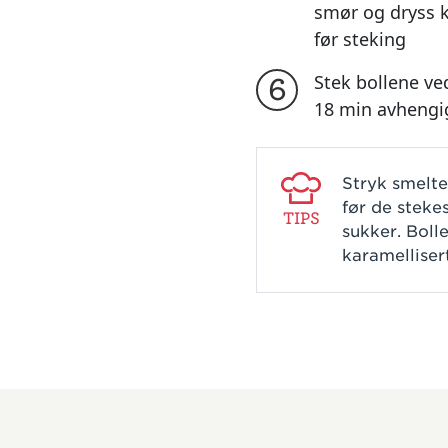
smør og dryss k
før steking
Stek bollene ve
6
18 min avhengig
Stryk smelte
før de steke
TIPS
sukker. Boll
karamelliser