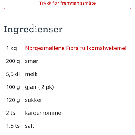
Trykk for fremgangsmåte
Ingredienser
1 kg
Norgesmøllene Fibra fullkornshvetemel
200 g
smør
5,5 dl
melk
100 g
gjær ( 2 pk)
120 g
sukker
2 ts
kardemomme
1,5 ts
salt