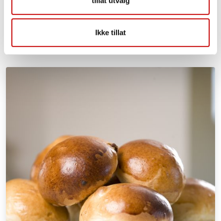
tillat utvalg
Ikke tillat
Lignende oppskrifter