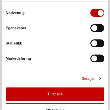
tjenestene deres. Les mer i vår
personvernerklæring
Samtykkevalg
Nødvendig
Egenskaper
Statistikk
Markedsføring
Norgesmøllene Fibra fullkornshvetemel
Detaljer
Tillat alle