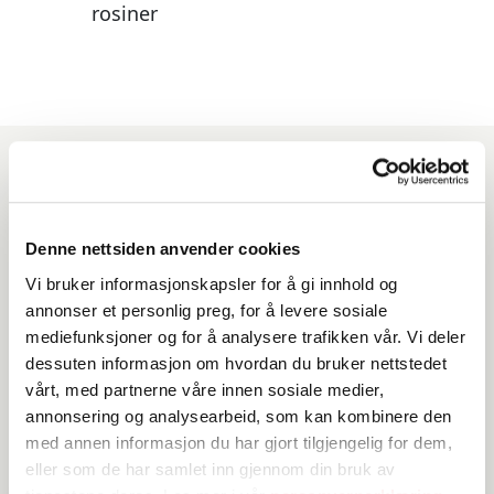
rosiner
Produkter du kan benytte
til denne oppskriften
Denne nettsiden anvender cookies
Vi bruker informasjonskapsler for å gi innhold og
annonser et personlig preg, for å levere sosiale
mediefunksjoner og for å analysere trafikken vår. Vi deler
dessuten informasjon om hvordan du bruker nettstedet
vårt, med partnerne våre innen sosiale medier,
annonsering og analysearbeid, som kan kombinere den
med annen informasjon du har gjort tilgjengelig for dem,
eller som de har samlet inn gjennom din bruk av