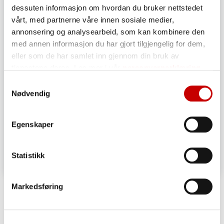
dessuten informasjon om hvordan du bruker nettstedet
vårt, med partnerne våre innen sosiale medier,
annonsering og analysearbeid, som kan kombinere den
med annen informasjon du har gjort tilgjengelig for dem,
eller som de har samlet inn gjennom din bruk av
tjenestene deres. Les mer i vår
personvernerklæring
Samtykkevalg
Nødvendig
Egenskaper
Statistikk
Bordstabler, glutenfri
Markedsføring
20 - 40
ENKEL