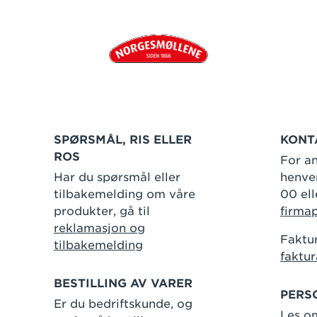
SPØRSMÅL, RIS ELLER
KONT
ROS
For an
Har du spørsmål eller
henven
tilbakemelding om våre
00 ell
produkter, gå til
firma
reklamasjon og
Faktur
tilbakemelding
faktu
BESTILLING AV VARER
PERS
Er du bedriftskunde, og
Les o