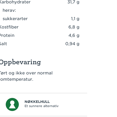
Karbohydrater
31,7 g
herav:
sukkerarter
1,1 g
Kostfiber
6,8 g
Protein
4,6 g
Salt
0,94 g
Oppbevaring
Tørt og ikke over normal
romtemperatur.
NØKKELHULL
Et sunnere alternativ