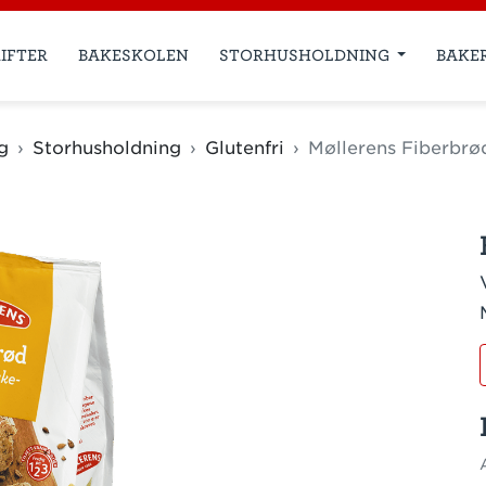
IFTER
BAKESKOLEN
STORHUSHOLDNING
BAKE
g
Storhusholdning
Glutenfri
Møllerens Fiberbrød