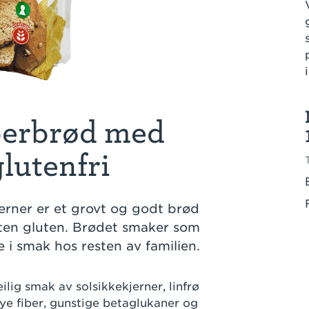
berbrød med
glutenfri
jerner er et grovt og godt brød
uten gluten. Brødet smaker som
e i smak hos resten av familien.
ilig smak av solsikkekjerner, linfrø
mye fiber, gunstige betaglukaner og