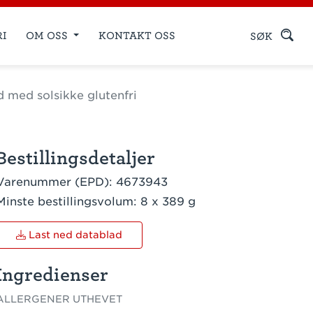
RI
OM OSS
KONTAKT OSS
SØK
 med solsikke glutenfri
Bestillingsdetaljer
Varenummer (EPD):
4673943
Minste bestillingsvolum:
8 x 389 g
Last ned datablad
Ingredienser
ALLERGENER UTHEVET