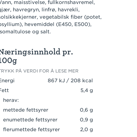
Vann, maisstivelse, fullkornshavremel,
gjær, havregryn, linfrø, havrekli,
solsikkekjerner, vegetabilsk fiber (potet,
psyllium), hevemiddel (E450, E500),
isomaltulose og salt.
Næringsinnhold pr.
100g
TRYKK PÅ VERDI FOR Å LESE MER
Energi
867 kJ / 208 kcal
Fett
5,4 g
herav:
mettede fettsyrer
0,6 g
enumettede fettsyrer
0,9 g
flerumettede fettsyrer
2,0 g