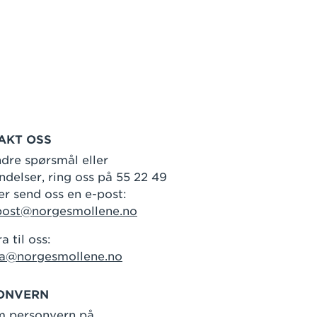
AKT OSS
dre spørsmål eller
delser, ring oss på 55 22 49
er send oss en e-post:
post@norgesmollene.no
a til oss:
ra@norgesmollene.no
ONVERN
m personvern på