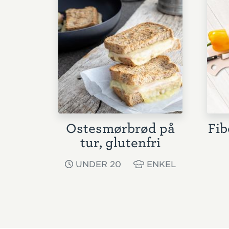
Ostesmørbrød på
Fib
tur, glutenfri
UNDER 20
ENKEL