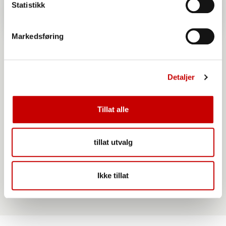
Statistikk
Markedsføring
Detaljer
Tillat alle
Møllerens Fiberbrød med solsikke
glutenfri
tillat utvalg
Ikke tillat