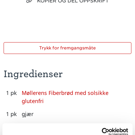
KOPIER OG DEL OPPSKRIFT
Trykk for fremgangsmåte
Ingredienser
1 pk
Møllerens Fiberbrød med solsikke
glutenfri
1 pk
gjær
4 dl
lunkent vann