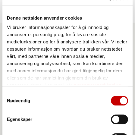
Denne nettsiden anvender cookies
Vi bruker informasjonskapsler for å gi innhold og
annonser et personlig preg, for å levere sosiale
mediefunksjoner og for å analysere trafikken vår. Vi deler
Produkter du kan benytte
dessuten informasjon om hvordan du bruker nettstedet
til denne oppskriften
vårt, med partnerne våre innen sosiale medier,
annonsering og analysearbeid, som kan kombinere den
med annen informasjon du har gjort tilgjengelig for dem,
eller som de har samlet inn gjennom din bruk av
tjenestene deres. Les mer i vår
personvernerklæring
Samtykkevalg
Nødvendig
Egenskaper