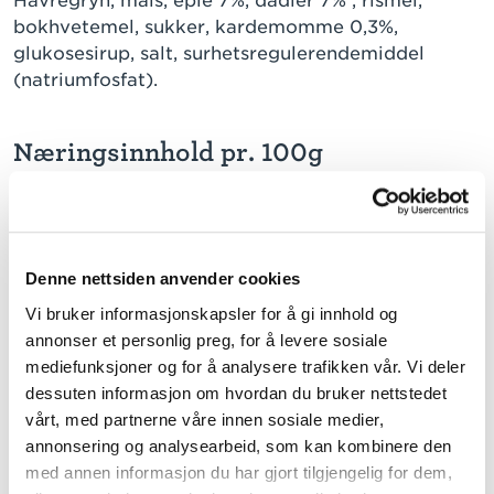
Havregryn, mais, eple 7%, dadler 7% , rismel,
bokhvetemel, sukker, kardemomme 0,3%,
glukosesirup, salt, surhetsregulerendemiddel
(natriumfosfat).
Næringsinnhold pr. 100g
TRYKK PÅ VERDI FOR Å LESE MER
Energi
1550 kJ / 368 kcal
Fett
4,8 g
Denne nettsiden anvender cookies
herav:
Vi bruker informasjonskapsler for å gi innhold og
mettede fettsyrer
0,8 g
annonser et personlig preg, for å levere sosiale
enumettede fettsyrer
1,4 g
mediefunksjoner og for å analysere trafikken vår. Vi deler
dessuten informasjon om hvordan du bruker nettstedet
flerumettede fettsyrer
1,4 g
vårt, med partnerne våre innen sosiale medier,
Karbohydrater
66,0 g
annonsering og analysearbeid, som kan kombinere den
herav:
med annen informasjon du har gjort tilgjengelig for dem,