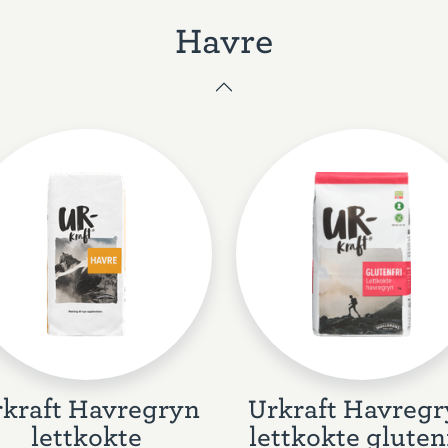
Havre
kraft Havregryn
Urkraft Havreg
lettkokte
lettkokte gluten