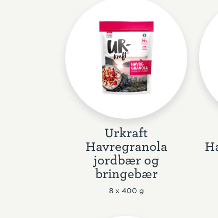
Urkraft
Havregranola
H
jordbær og
bringebær
8 x 400 g