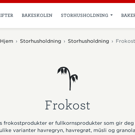
IFTER
BAKESKOLEN
STORHUSHOLDNING
BAKE
Hjem
Storhusholdning
Storhusholdning
Frokos
Frokost
 frokostprodukter er fullkornsprodukter som gir deg 
 ulike varianter havregryn, havregrøt, müsli og grano