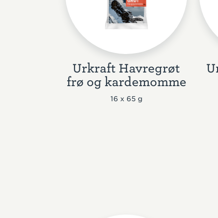
Urkraft Havregrøt
U
frø og kardemomme
16 x 65 g