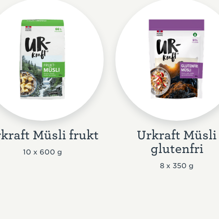
kraft Müsli frukt
Urkraft Müsli
glutenfri
10 x 600 g
8 x 350 g