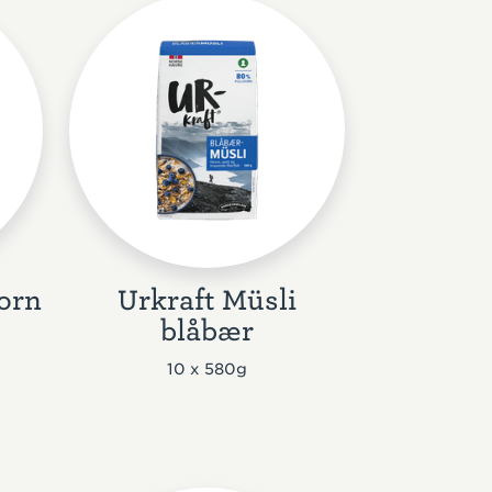
korn
Urkraft Müsli
blåbær
10 x 580g