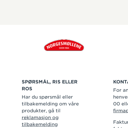
SPØRSMÅL, RIS ELLER
KONT
ROS
For an
Har du spørsmål eller
henven
tilbakemelding om våre
00 ell
produkter, gå til
firma
reklamasjon og
Faktur
tilbakemelding