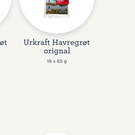
øt
Urkraft Havregrøt
orignal
16 x 65 g