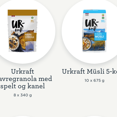
Urkraft
Urkraft Müsli 5-
avregranola med
10 x 675 g
spelt og kanel
8 x 340 g