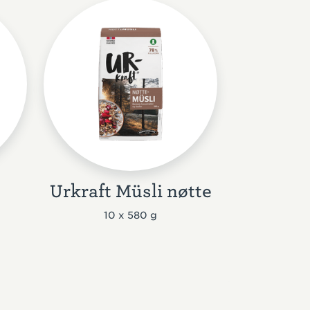
Urkraft Müsli nøtte
10 x 580 g