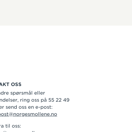
AKT OSS
dre spørsmål eller
delser, ring oss på 55 22 49
er send oss en e-post:
post@norgesmollene.no
a til oss: