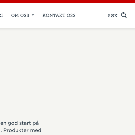
RI
OM OSS
KONTAKT OSS
SØK
t
en god start på
la. Produkter med