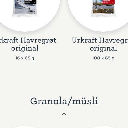
rkraft Havregrøt
Urkraft Havregr
original
original
16 x 65 g
100 x 65 g
Granola/müsli