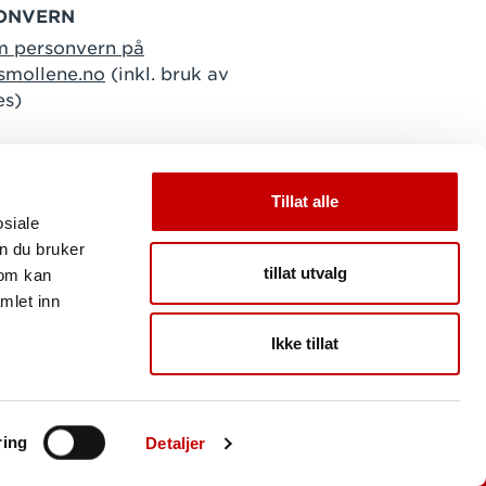
ONVERN
m personvern på
smollene.no
(inkl. bruk av
es)
Tillat alle
osiale
n du bruker
tillat utvalg
som kan
mlet inn
Ikke tillat
ring
Detaljer