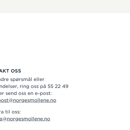
AKT OSS
dre spørsmål eller
delser, ring oss på 55 22 49
er send oss en e-post:
post@norgesmollene.no
a til oss:
ra@norgesmollene.no