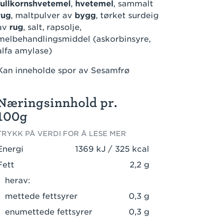
fullkornshvetemel
,
hvetemel
, sammalt
rug
, maltpulver av
bygg
, tørket surdeig
av
rug
, salt, rapsolje,
melbehandlingsmiddel (askorbinsyre,
alfa amylase)
Kan inneholde spor av Sesamfrø
Næringsinnhold pr.
100g
TRYKK PÅ VERDI FOR Å LESE MER
Energi
1369 kJ / 325 kcal
Fett
2,2 g
herav:
mettede fettsyrer
0,3 g
enumettede fettsyrer
0,3 g