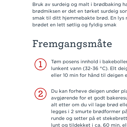
Bruk av surdeig og malt i brødbaking ha
brødmiksen er det en tørket surdeig so
smak til ditt hjemmebakte brød. En lys m
brødet en lett søtlig og fyldig smak
Fremgangsmåte
Tøm posens innhold i bakebollen.
1
lunkent vann (32-36 °C). Elt de
eller 10 min for hånd til deigen 
Du kan forheve deigen under pla
2
avgjørende for et godt bakeresul
alt etter om du vil lage brød e
legges i 2 smurte brødformer på c
runde og setter på et stekebre
lunt og tildekket i ca. 60 min, el