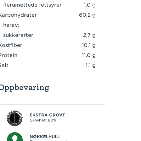
flerumettede fettsyrer
1,0 g
Karbohydrater
60,2 g
herav:
sukkerarter
2,7 g
Kostfiber
10,1 g
Protein
11,0 g
Salt
1,1 g
Oppbevaring
EKSTRA GROVT
Grovhet: 80%
NØKKELHULL