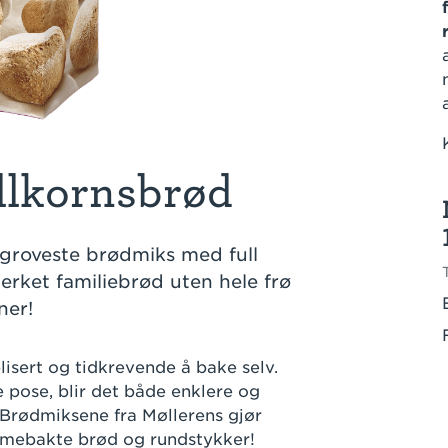
llkornsbrød
 groveste brødmiks med full
erket familiebrød uten hele frø
ner!
lisert og tidkrevende å bake selv.
pose, blir det både enklere og
 Brødmiksene fra Møllerens gjør
emmebakte brød og rundstykker!