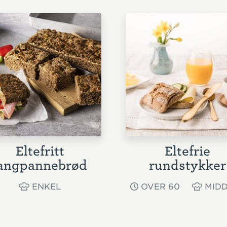
Eltefritt
Eltefrie
angpannebrød
rundstykker
ENKEL
OVER 60
MIDD