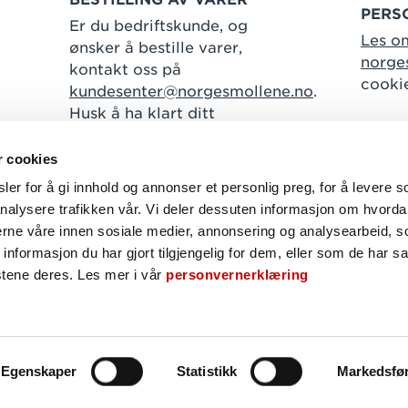
PERS
Er du bedriftskunde, og
Les o
ønsker å bestille varer,
norge
kontakt oss på
cooki
kundesenter@norgesmollene.no
.
Husk å ha klart ditt
kundenummer.
r cookies
er for å gi innhold og annonser et personlig preg, for å levere s
nalysere trafikken vår. Vi deler dessuten informasjon om hvorda
Følg oss
nerne våre innen sosiale medier, annonsering og analysearbeid, 
formasjon du har gjort tilgjengelig for dem, eller som de har sa
Facebook
Instagram
Linkedin
stene deres. Les mer i vår
personvernerklæring
NORGESMØLLENE © 2026
Egenskaper
Statistikk
Markedsfø