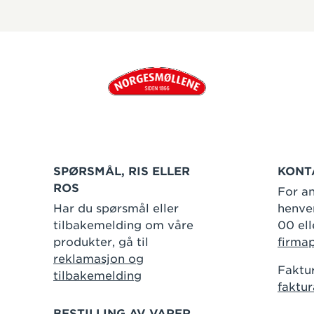
SPØRSMÅL, RIS ELLER
KONT
ROS
For an
Har du spørsmål eller
henven
tilbakemelding om våre
00 ell
produkter, gå til
firma
reklamasjon og
Faktur
tilbakemelding
faktu
BESTILLING AV VARER