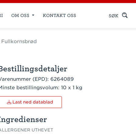
RI
OM OSS
KONTAKT OSS
SØK
 Fullkornsbrød
Bestillingsdetaljer
Varenummer (EPD):
6264089
Minste bestillingsvolum:
10 x 1 kg
Last ned datablad
Ingredienser
ALLERGENER UTHEVET