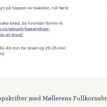
ryn på toppen av baksten, rull først
 bake brød. Se hvordan forme et
s.no/aktuelt/bakemikser-
-du-et-brod/
 30-40 min for brød og 20-25 min
vn)
pskrifter med Møllerens Fullkornsb