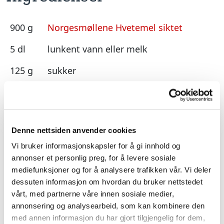
900 g
Norgesmøllene Hvetemel siktet
5 dl
lunkent vann eller melk
125 g
sukker
150 g
mykt smør
50 g
gjær
Denne nettsiden anvender cookies
2 ts
kardemomme
Vi bruker informasjonskapsler for å gi innhold og
1 ts
salt
annonser et personlig preg, for å levere sosiale
mediefunksjoner og for å analysere trafikken vår. Vi deler
1 pk
ferdig vaniljekrem
dessuten informasjon om hvordan du bruker nettstedet
vårt, med partnerne våre innen sosiale medier,
5 stk
epler
annonsering og analysearbeid, som kan kombinere den
med annen informasjon du har gjort tilgjengelig for dem,