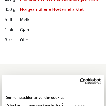
450 g
Norgesmøllene Hvetemel siktet
5 dl
Melk
1 pk
Gjær
3 ss
Olje
Produkter du kan benytte
til denne oppskriften
Denne nettsiden anvender cookies
Vi bruker informasjonskapsler for å gi innhold og