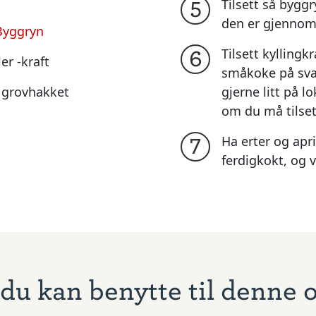
r
Tilsett så byggr
5
den er gjenno
Byggryn
Tilsett kyllingkr
6
er -kraft
småkoke på svak
 grovhakket
gjerne litt på l
om du må tilse
Ha erter og apri
7
ferdigkokt, og 
du kan benytte til denne 