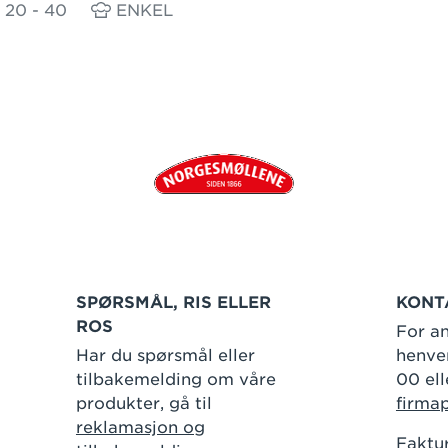
20 - 40
ENKEL
SPØRSMÅL, RIS ELLER
KONT
ROS
For an
Har du spørsmål eller
henven
tilbakemelding om våre
00 ell
produkter, gå til
firma
reklamasjon og
Faktur