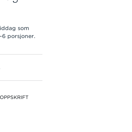
middag som
5-6 porsjoner.
L
 OPPSKRIFT