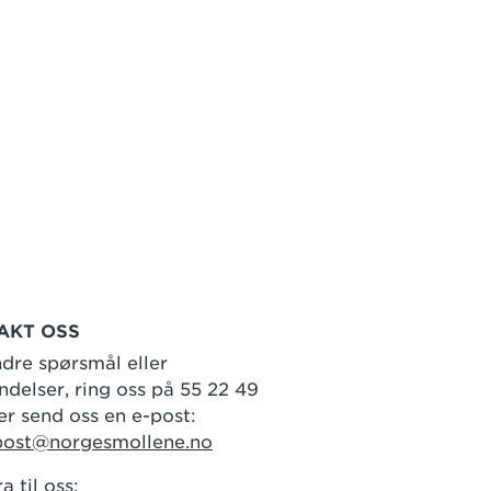
AKT OSS
dre spørsmål eller
delser, ring oss på 55 22 49
er send oss en e-post:
post@norgesmollene.no
a til oss: