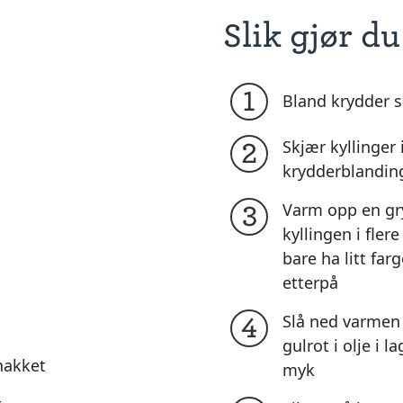
Slik gjør du
1
Bland krydder 
Skjær kyllinger 
2
krydderblandin
Varm opp en gry
3
kyllingen i fler
bare ha litt far
etterpå
Slå ned varmen 
4
gulrot i olje i l
nhakket
myk