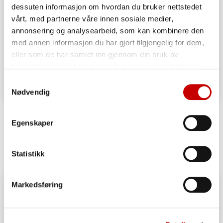
dessuten informasjon om hvordan du bruker nettstedet
vårt, med partnerne våre innen sosiale medier,
annonsering og analysearbeid, som kan kombinere den
med annen informasjon du har gjort tilgjengelig for dem,
eller som de har samlet inn gjennom din bruk av
tjenestene deres. Les mer i vår
personvernerklæring
Samtykkevalg
Nødvendig
Müslirundstykker
Egenskaper
Les oppskriften her
Statistikk
Markedsføring