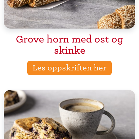
Grove horn med ost og
skinke
Les oppskriften her