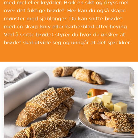
med mel eller krydder. Bruk en sikt og dryss mel
over det fuktige brødet. Her kan du også skape
mønster med sjablonger. Du kan snitte brødet
med en skarp kniv eller barberblad etter heving.
Ved å snitte brødet styrer du hvor du ønsker at
brødet skal utvide seg og unngår at det sprekker.