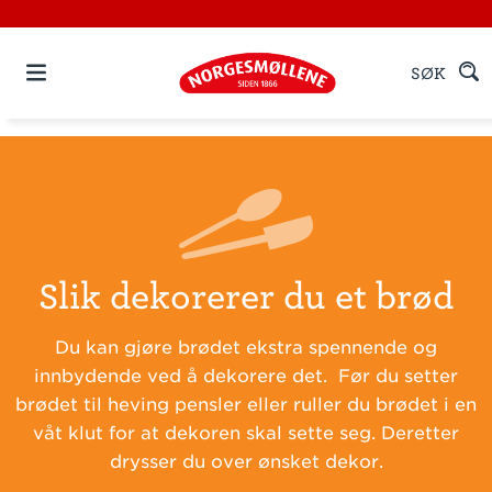
SØK
Slik dekorerer du et brød
Du kan gjøre brødet ekstra spennende og
innbydende ved å dekorere det. Før du setter
brødet til heving pensler eller ruller du brødet i en
våt klut for at dekoren skal sette seg. Deretter
drysser du over ønsket dekor.