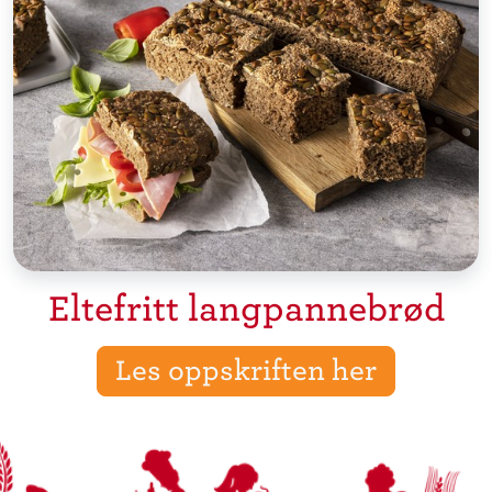
Eltefritt langpannebrød
Les oppskriften her