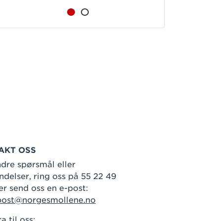
AKT OSS
dre spørsmål eller
delser, ring oss på 55 22 49
er send oss en e-post:
post@norgesmollene.no
a til oss: