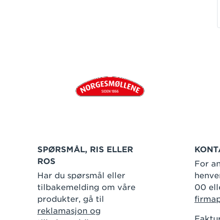
SPØRSMÅL, RIS ELLER
KONT
ROS
For an
Har du spørsmål eller
henven
tilbakemelding om våre
00 ell
produkter, gå til
firma
reklamasjon og
Faktur