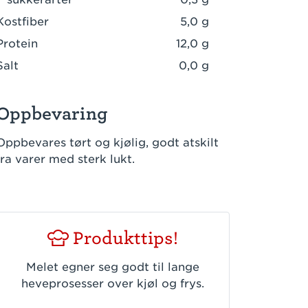
Kostfiber
5,0 g
Protein
12,0 g
Salt
0,0 g
Oppbevaring
Oppbevares tørt og kjølig, godt atskilt
fra varer med sterk lukt.
Produkttips!
Pro
Melet egner seg godt til lange
Egner seg sp
heveprosesser over kjøl og frys.
italienske piz
foc