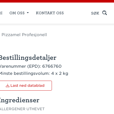
RI
OM OSS
KONTAKT OSS
SØK
Pizzamel Profesjonell
Bestillingsdetaljer
Varenummer (EPD):
6766760
Minste bestillingsvolum:
4 x 2 kg
Last ned datablad
Ingredienser
ALLERGENER UTHEVET