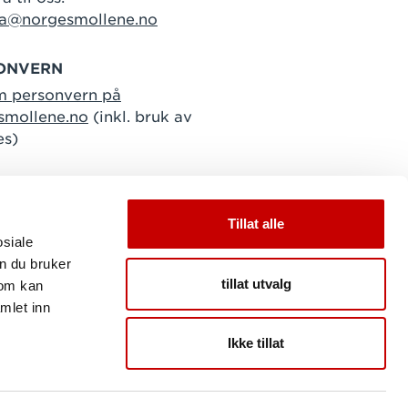
ra@norgesmollene.no
ONVERN
m personvern på
smollene.no
(inkl. bruk av
es)
Tillat alle
osiale
n du bruker
tillat utvalg
som kan
mlet inn
Ikke tillat