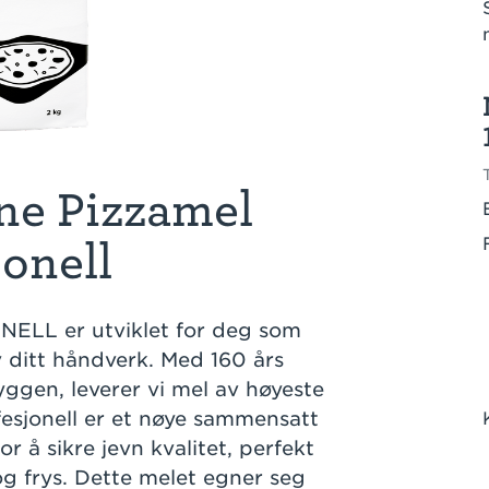
ne Pizzamel
jonell
ELL er utviklet for deg som
v ditt håndverk. Med 160 års
ryggen, leverer vi mel av høyeste
fesjonell er et nøye sammensatt
r å sikre jevn kvalitet, perfekt
 og frys. Dette melet egner seg