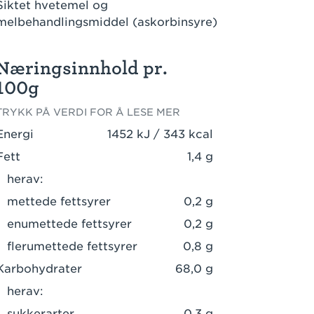
Siktet hvetemel og
melbehandlingsmiddel (askorbinsyre)
Næringsinnhold pr.
100g
TRYKK PÅ VERDI FOR Å LESE MER
Energi
1452 kJ / 343 kcal
Fett
1,4 g
herav:
mettede fettsyrer
0,2 g
enumettede fettsyrer
0,2 g
flerumettede fettsyrer
0,8 g
Karbohydrater
68,0 g
herav:
sukkerarter
0,3 g