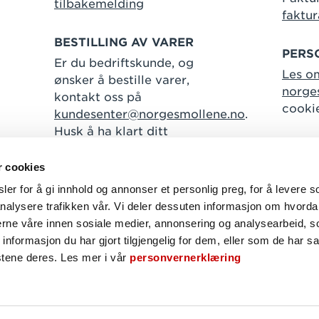
tilbakemelding
faktu
BESTILLING AV VARER
PERS
Er du bedriftskunde, og
Les o
ønsker å bestille varer,
norge
kontakt oss på
cooki
kundesenter@norgesmollene.no
.
Husk å ha klart ditt
kundenummer.
r cookies
er for å gi innhold og annonser et personlig preg, for å levere s
nalysere trafikken vår. Vi deler dessuten informasjon om hvorda
Følg oss
nerne våre innen sosiale medier, annonsering og analysearbeid, 
formasjon du har gjort tilgjengelig for dem, eller som de har sa
Facebook
Instagram
Linkedin
stene deres. Les mer i vår
personvernerklæring
NORGESMØLLENE © 2026