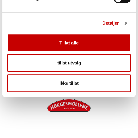
Protein
12,9 g
Salt
0,0 g
Detaljer
Oppbevaring
Tillat alle
Tørt, ikke over normal romtemperatur og adskilt
fra varer med sterk lukt.
tillat utvalg
Ikke tillat