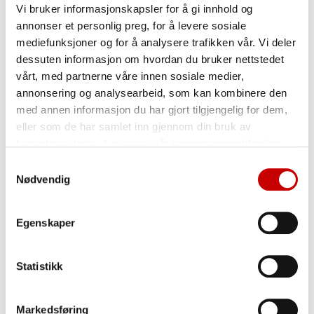
Vi bruker informasjonskapsler for å gi innhold og
speltmel
annonser et personlig preg, for å levere sosiale
mediefunksjoner og for å analysere trafikken vår. Vi deler
dessuten informasjon om hvordan du bruker nettstedet
Næringsinnhold pr. 100g
vårt, med partnerne våre innen sosiale medier,
TRYKK PÅ VERDI FOR Å LESE MER
annonsering og analysearbeid, som kan kombinere den
Energi
1488 kJ / 352 kcal
med annen informasjon du har gjort tilgjengelig for dem,
eller som de har samlet inn gjennom din bruk av
Fett
4,0 g
tjenestene deres. Les mer i vår
personvernerklæring
herav:
Samtykkevalg
mettede fettsyrer
0,9 g
Nødvendig
enumettede fettsyrer
0,6 g
flerumettede fettsyrer
2,4 g
Egenskaper
Karbohydrater
64,6 g
Statistikk
herav:
sukkerarter
2,7 g
Markedsføring
Kostfiber
2,8 g