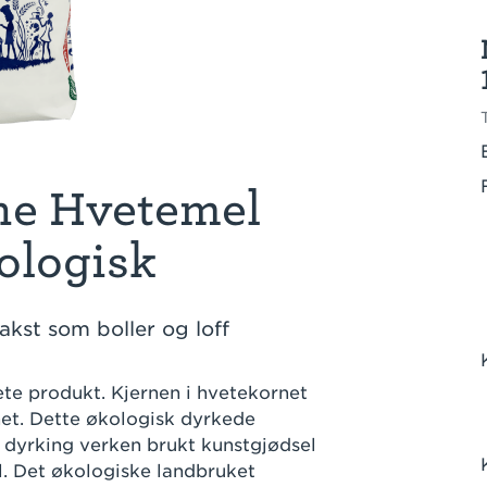
ne Hvetemel
kologisk
akst som boller og loff
ete produkt. Kjernen i hvetekornet
rnet. Dette økologisk dyrkede
d dyrking verken brukt kunstgjødsel
l. Det økologiske landbruket