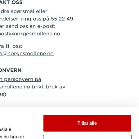
AKT OSS
dre spørsmål eller
delser, ring oss på 55 22 49
er send oss en e-post:
post@norgesmollene.no
a til oss:
ra@norgesmollene.no
ONVERN
m personvern på
smollene.no
(inkl. bruk av
es)
Tillat alle
osiale
n du bruker