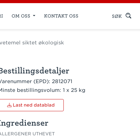
RI
OM OSS
KONTAKT OSS
SØK
etemel siktet økologisk
Bestillingsdetaljer
Varenummer (EPD):
2812071
Minste bestillingsvolum:
1 x 25 kg
Last ned datablad
Ingredienser
ALLERGENER UTHEVET