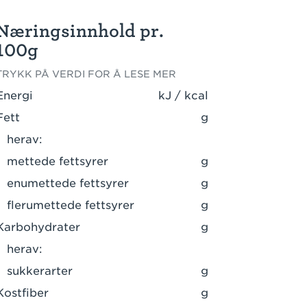
Næringsinnhold pr.
100g
TRYKK PÅ VERDI FOR Å LESE MER
Energi
kJ / kcal
Fett
g
herav:
mettede fettsyrer
g
enumettede fettsyrer
g
flerumettede fettsyrer
g
Karbohydrater
g
herav:
sukkerarter
g
Kostfiber
g