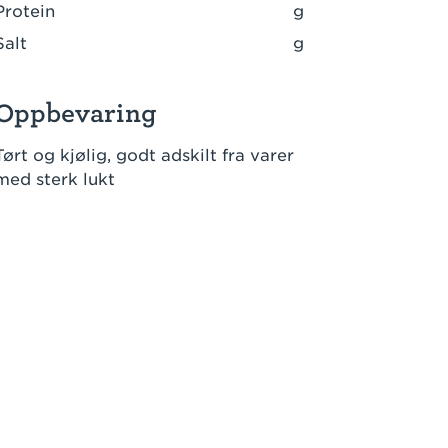
Protein
g
Salt
g
Oppbevaring
Tørt og kjølig, godt adskilt fra varer
med sterk lukt