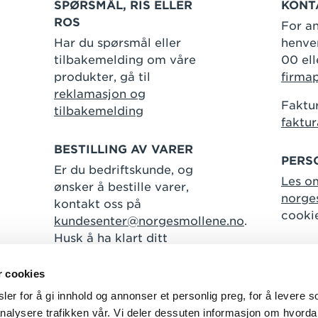
SPØRSMÅL, RIS ELLER
KONT
ROS
For an
Har du spørsmål eller
henven
tilbakemelding om våre
00 ell
produkter, gå til
firma
reklamasjon og
Faktur
tilbakemelding
faktu
BESTILLING AV VARER
PERS
Er du bedriftskunde, og
Les o
ønsker å bestille varer,
norge
kontakt oss på
cooki
kundesenter@norgesmollene.no
.
Husk å ha klart ditt
kundenummer.
r cookies
er for å gi innhold og annonser et personlig preg, for å levere s
nalysere trafikken vår. Vi deler dessuten informasjon om hvorda