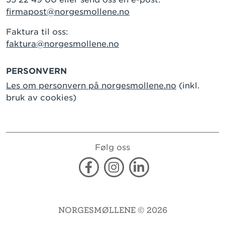
firmapost@norgesmollene.no
Faktura til oss:
faktura@norgesmollene.no
PERSONVERN
Les om personvern på norgesmollene.no
(inkl.
bruk av cookies)
Følg oss
Facebook
Instagram
Linkedin
NORGESMØLLENE © 2026