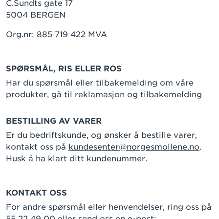
C.Sundts gate 17
5004 BERGEN
Org.nr: 885 719 422 MVA
SPØRSMÅL, RIS ELLER ROS
Har du spørsmål eller tilbakemelding om våre
produkter, gå til
reklamasjon og tilbakemelding
BESTILLING AV VARER
Er du bedriftskunde, og ønsker å bestille varer,
kontakt oss på
kundesenter@norgesmollene.no
.
Husk å ha klart ditt kundenummer.
KONTAKT OSS
For andre spørsmål eller henvendelser, ring oss på
55 22 49 00 eller send oss en e-post: