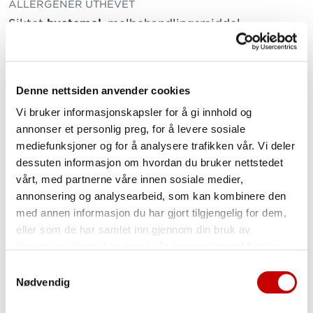
ALLERGENER UTHEVET
Siktet
hvetemel
, melbehandlingsmiddel
(askorbinsyre)
Næringsinnhold pr. 100g
Denne nettsiden anvender cookies
TRYKK PÅ VERDI FOR Å LESE MER
Vi bruker informasjonskapsler for å gi innhold og
annonser et personlig preg, for å levere sosiale
Energi
1452 kJ / 343 kcal
mediefunksjoner og for å analysere trafikken vår. Vi deler
Fett
1,4 g
dessuten informasjon om hvordan du bruker nettstedet
herav:
vårt, med partnerne våre innen sosiale medier,
annonsering og analysearbeid, som kan kombinere den
mettede fettsyrer
0,2 g
med annen informasjon du har gjort tilgjengelig for dem,
enumettede fettsyrer
0,2 g
eller som de har samlet inn gjennom din bruk av
flerumettede fettsyrer
0,8 g
tjenestene deres. Les mer i vår
personvernerklæring
Karbohydrater
68,0 g
Samtykkevalg
Nødvendig
herav:
sukkerarter
0,3 g