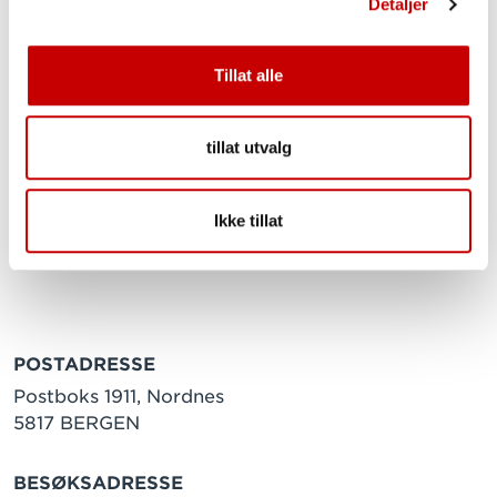
Produktet bør tempereres før bruk. Lukk
Detaljer
sekken godt igjen etter at den er åpnet.
Tillat alle
tillat utvalg
Ikke tillat
POSTADRESSE
Postboks 1911, Nordnes
5817 BERGEN
BESØKSADRESSE