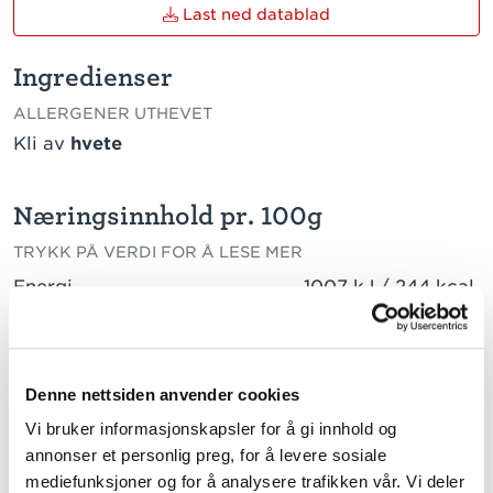
Last ned datablad
Ingredienser
ALLERGENER UTHEVET
Kli av
hvete
Næringsinnhold pr. 100g
TRYKK PÅ VERDI FOR Å LESE MER
Energi
1007 kJ / 244 kcal
Fett
3,5 g
herav:
mettede fettsyrer
0,5 g
Denne nettsiden anvender cookies
enumettede fettsyrer
0,5 g
Vi bruker informasjonskapsler for å gi innhold og
annonser et personlig preg, for å levere sosiale
flerumettede fettsyrer
1,9 g
mediefunksjoner og for å analysere trafikken vår. Vi deler