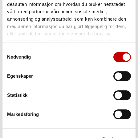
Karbohydrater
11,3 g
dessuten informasjon om hvordan du bruker nettstedet
herav:
vårt, med partnerne våre innen sosiale medier,
annonsering og analysearbeid, som kan kombinere den
sukkerarter
2,0 g
med annen informasjon du har gjort tilgjengelig for dem,
Kostfiber
g
eller som de har samlet inn gjennom din bruk av
Protein
16,3 g
tjenestene deres. Les mer i vår
personvernerklæring
Salt
0 g
Samtykkevalg
Nødvendig
Oppbevaring
Egenskaper
Oppbevares tørt og kjølig, godt adskilt fra varer
med sterk lukt.
Statistikk
Markedsføring
Produkttips!