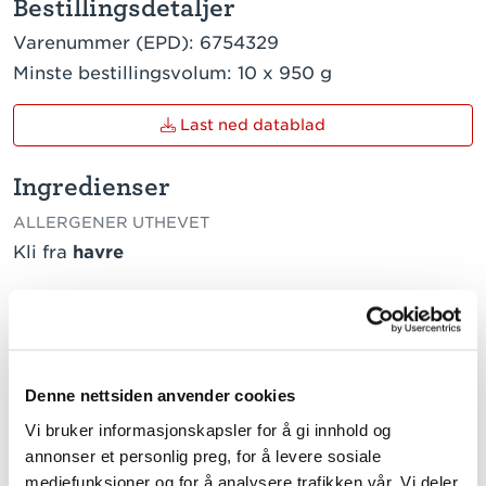
Bestillingsdetaljer
Varenummer (EPD):
6754329
Minste bestillingsvolum:
10 x 950 g
Last ned datablad
Ingredienser
ALLERGENER UTHEVET
Kli fra
havre
Næringsinnhold pr. 100g
TRYKK PÅ VERDI FOR Å LESE MER
Energi
1519 kJ / 361 kcal
Denne nettsiden anvender cookies
Fett
7,5 g
Vi bruker informasjonskapsler for å gi innhold og
annonser et personlig preg, for å levere sosiale
herav:
mediefunksjoner og for å analysere trafikken vår. Vi deler