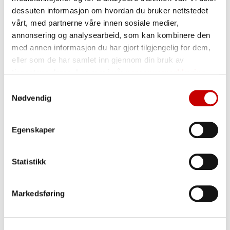
mettede fettsyrer
1,6 g
dessuten informasjon om hvordan du bruker nettstedet
enumettede fettsyrer
2,7 g
vårt, med partnerne våre innen sosiale medier,
annonsering og analysearbeid, som kan kombinere den
flerumettede fettsyrer
2,7 g
med annen informasjon du har gjort tilgjengelig for dem,
Karbohydrater
55,0 g
eller som de har samlet inn gjennom din bruk av
herav:
tjenestene deres. Les mer i vår
personvernerklæring
sukkerarter
3,2 g
Samtykkevalg
Nødvendig
Kostfiber
13,0 g
Protein
12,0 g
Egenskaper
Salt
0,0 g
Statistikk
Oppbevaring
Tørt og kjølig, godt adskilt fra varer med sterk
Markedsføring
lukt