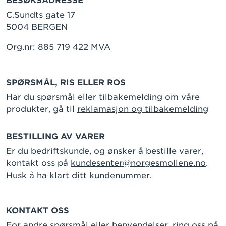
BESØKSADRESSE
C.Sundts gate 17
5004 BERGEN
Org.nr: 885 719 422 MVA
SPØRSMÅL, RIS ELLER ROS
Har du spørsmål eller tilbakemelding om våre
produkter, gå til
reklamasjon og tilbakemelding
BESTILLING AV VARER
Er du bedriftskunde, og ønsker å bestille varer,
kontakt oss på
kundesenter@norgesmollene.no
.
Husk å ha klart ditt kundenummer.
KONTAKT OSS
For andre spørsmål eller henvendelser, ring oss på