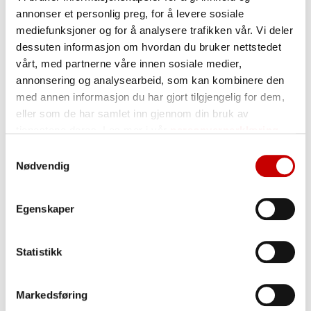
mettede fettsyrer
0,3 g
annonser et personlig preg, for å levere sosiale
mediefunksjoner og for å analysere trafikken vår. Vi deler
enumettede fettsyrer
0,3 g
dessuten informasjon om hvordan du bruker nettstedet
flerumettede fettsyrer
1,2 g
vårt, med partnerne våre innen sosiale medier,
Karbohydrater
57,9 g
annonsering og analysearbeid, som kan kombinere den
med annen informasjon du har gjort tilgjengelig for dem,
herav:
eller som de har samlet inn gjennom din bruk av
sukkerarter
0,8 g
tjenestene deres. Les mer i vår
personvernerklæring
Kostfiber
g
Samtykkevalg
Nødvendig
Protein
13,4 g
Salt
0,0 g
Egenskaper
Oppbevaring
Statistikk
Oppbevares tørt og kjølig, godt adskilt fra varer
med sterk lukt.
Markedsføring