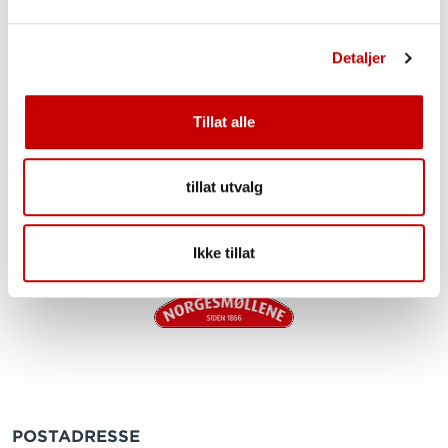
Detaljer
Produkttips!
Produktet bør tempereres før bruk. Lukk
Tillat alle
sekken godt igjen etter at den er åpnet.
tillat utvalg
Ikke tillat
POSTADRESSE