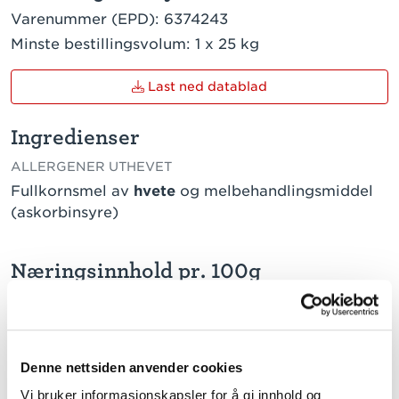
Varenummer (EPD):
6374243
Minste bestillingsvolum:
1 x 25 kg
Last ned datablad
Ingredienser
ALLERGENER UTHEVET
Fullkornsmel av
hvete
og melbehandlingsmiddel
(askorbinsyre)
Næringsinnhold pr. 100g
TRYKK PÅ VERDI FOR Å LESE MER
Energi
1392 kJ / 330 kcal
Fett
2,1 g
Denne nettsiden anvender cookies
herav:
Vi bruker informasjonskapsler for å gi innhold og