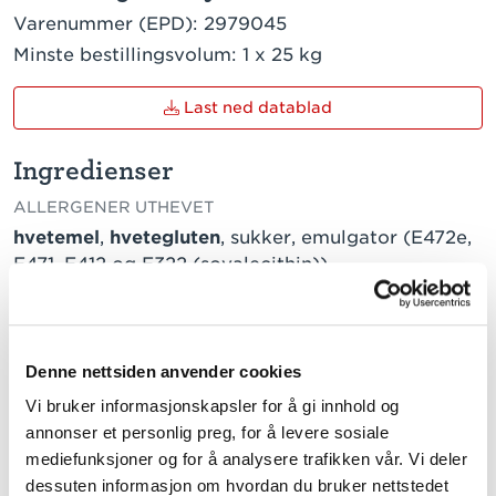
Varenummer (EPD):
2979045
Minste bestillingsvolum:
1 x 25 kg
Last ned datablad
Ingredienser
ALLERGENER UTHEVET
hvetemel
,
hvetegluten
, sukker, emulgator (E472e,
E471, E412 og E322 (soyalecithin)),
antiklumpemiddel (E341), vegetabilsk olje (raps),
enzymer, melbehandlingsmiddel (E300).
Denne nettsiden anvender cookies
Næringsinnhold pr. 100g
Vi bruker informasjonskapsler for å gi innhold og
TRYKK PÅ VERDI FOR Å LESE MER
annonser et personlig preg, for å levere sosiale
mediefunksjoner og for å analysere trafikken vår. Vi deler
Energi
1855 kJ / 441 kcal
dessuten informasjon om hvordan du bruker nettstedet