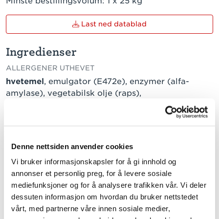
Minste bestillingsvolum:
1 x 25 kg
Last ned datablad
Ingredienser
ALLERGENER UTHEVET
hvetemel
, emulgator (E472e), enzymer (alfa-
amylase), vegetabilsk olje (raps),
melbehandlingsmiddel (E300).
Næringsinnhold pr. 100g
Denne nettsiden anvender cookies
TRYKK PÅ VERDI FOR Å LESE MER
Vi bruker informasjonskapsler for å gi innhold og
Energi
1645 kJ / 392 kcal
annonser et personlig preg, for å levere sosiale
Fett
17,5 g
mediefunksjoner og for å analysere trafikken vår. Vi deler
dessuten informasjon om hvordan du bruker nettstedet
herav:
vårt, med partnerne våre innen sosiale medier,
mettede fettsyrer
14,0 g