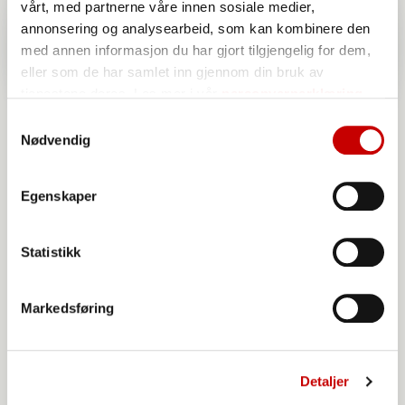
vårt, med partnerne våre innen sosiale medier,
annonsering og analysearbeid, som kan kombinere den
med annen informasjon du har gjort tilgjengelig for dem,
eller som de har samlet inn gjennom din bruk av
tjenestene deres. Les mer i vår
personvernerklæring
Samtykkevalg
Nødvendig
Egenskaper
Statistikk
Urkraft Havredrikk naturell
Markedsføring
Detaljer
/
Lukk alle
Åpne alle