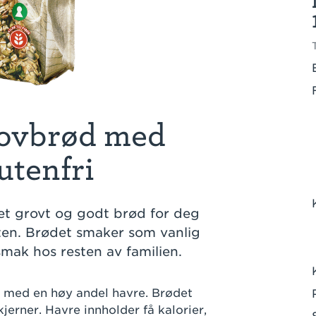
rovbrød med
utenfri
et grovt og godt brød for deg
uten. Brødet smaker som vanlig
 smak hos resten av familien.
g med en høy andel havre. Brødet
jerner. Havre innholder få kalorier,