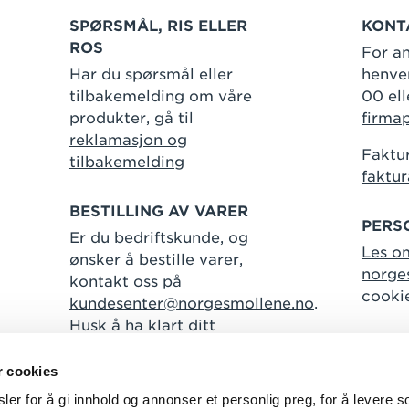
SPØRSMÅL, RIS ELLER
KONT
ROS
For an
Har du spørsmål eller
henven
tilbakemelding om våre
00 ell
produkter, gå til
firma
reklamasjon og
Faktur
tilbakemelding
faktu
BESTILLING AV VARER
PERS
Er du bedriftskunde, og
Les o
ønsker å bestille varer,
norge
kontakt oss på
cooki
kundesenter@norgesmollene.no
.
Husk å ha klart ditt
kundenummer.
r cookies
er for å gi innhold og annonser et personlig preg, for å levere s