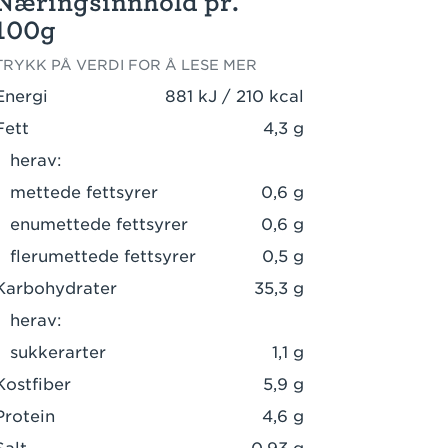
Næringsinnhold pr.
100g
TRYKK PÅ VERDI FOR Å LESE MER
Energi
881 kJ / 210 kcal
Fett
4,3 g
herav:
mettede fettsyrer
0,6 g
enumettede fettsyrer
0,6 g
flerumettede fettsyrer
0,5 g
Karbohydrater
35,3 g
herav:
sukkerarter
1,1 g
Kostfiber
5,9 g
Protein
4,6 g