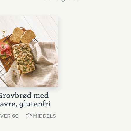
Grovbrød med
avre, glutenfri
VER 60
MIDDELS