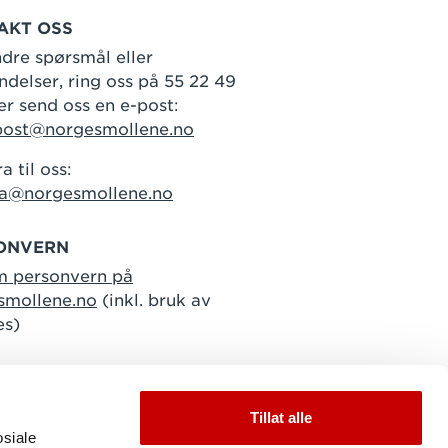
AKT OSS
dre spørsmål eller
delser, ring oss på 55 22 49
er send oss en e-post:
post@norgesmollene.no
a til oss:
ra@norgesmollene.no
ONVERN
m personvern på
smollene.no
(inkl. bruk av
es)
Tillat alle
osiale