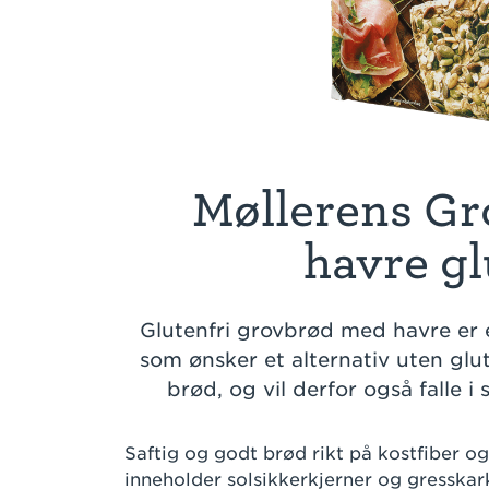
Møllerens G
havre gl
Glutenfri grovbrød med havre er 
som ønsker et alternativ uten gl
brød, og vil derfor også falle i
Saftig og godt brød rikt på kostfiber o
inneholder solsikkerkjerner og gresskark