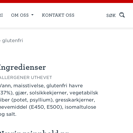
RI
OM OSS
KONTAKT OSS
SØK
glutenfri
Ingredienser
ALLERGENER UTHEVET
Vann, maisstivelse, glutenfri havre
(37%), gjær, solsikkekjerner, vegetabilsk
fiber (potet, psyllium), gresskarkjerner,
hevemiddel (E450, E500), isomaltulose
og salt.