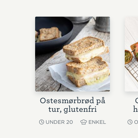
Ostesmørbrød på
tur, glutenfri
h
UNDER 20
ENKEL
O