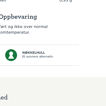
Salt
0,93 g
Oppbevaring
Tørt og ikke over normal
romtemperatur.
NØKKELHULL
Et sunnere alternativ
med