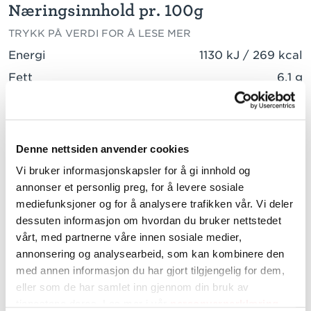
Næringsinnhold pr. 100g
TRYKK PÅ VERDI FOR Å LESE MER
Energi
1130 kJ / 269 kcal
Fett
6,1 g
herav:
mettede fettsyrer
1,1 g
enumettede fettsyrer
3,7 g
Denne nettsiden anvender cookies
flerumettede fettsyrer
0,8 g
Vi bruker informasjonskapsler for å gi innhold og
annonser et personlig preg, for å levere sosiale
Karbohydrater
43,8 g
mediefunksjoner og for å analysere trafikken vår. Vi deler
herav:
dessuten informasjon om hvordan du bruker nettstedet
sukkerarter
0,5 g
vårt, med partnerne våre innen sosiale medier,
annonsering og analysearbeid, som kan kombinere den
Kostfiber
2,6 g
med annen informasjon du har gjort tilgjengelig for dem,
Protein
8,5 g
eller som de har samlet inn gjennom din bruk av
Salt
0,99 g
tjenestene deres. Les mer i vår
personvernerklæring