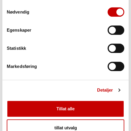
Samtykkevalg
Nødvendig
Oppbevaring
Tørt og kjølig, godt adskilt fra varer med sterk
Egenskaper
lukt
Statistikk
Markedsføring
Produkttips!
Med dette produktet får du nok til en langpanne
for hele familien, eller 4 mindre pizzabunner
Detaljer
Tillat alle
tillat utvalg