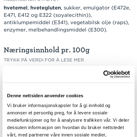
hvetemel
,
hvetegluten
, sukker, emulgator (E472e,
E471, E412 og E322 (soyalecithin)),
antiklumpemiddel (E341), vegetabilsk olje (raps),
enzymer, melbehandlingsmiddel (E300).
Næringsinnhold pr. 100g
TRYKK PÅ VERDI FOR Å LESE MER
Energi
1855 kJ / 441 kcal
Fett
28,3 g
herav:
Denne nettsiden anvender cookies
mettede fettsyrer
14,0 g
Vi bruker informasjonskapsler for å gi innhold og
enumettede fettsyrer
g
annonser et personlig preg, for å levere sosiale
flerumettede fettsyrer
0,8 g
mediefunksjoner og for å analysere trafikken vår. Vi deler
dessuten informasjon om hvordan du bruker nettstedet
Karbohydrater
51,3 g
vårt, med partnerne våre innen sosiale medier,