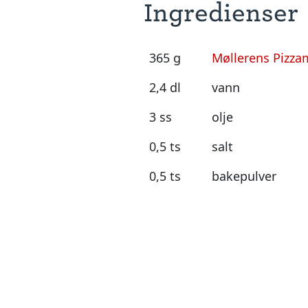
Ingredienser
365 g
Møllerens Pizza
2,4 dl
vann
3 ss
olje
0,5 ts
salt
0,5 ts
bakepulver