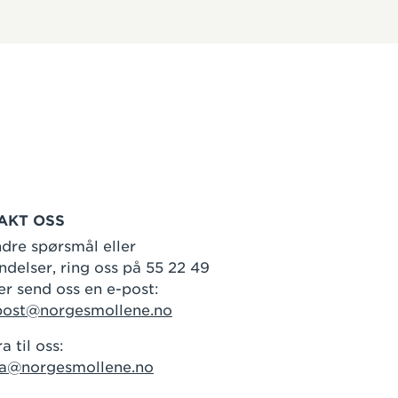
AKT OSS
dre spørsmål eller
delser, ring oss på 55 22 49
er send oss en e-post:
post@norgesmollene.no
a til oss:
ra@norgesmollene.no