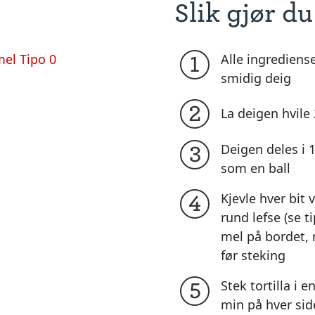
Slik gjør du
mel Tipo 0
Alle ingrediens
1
smidig deig
2
La deigen hvile
Deigen deles i 
3
som en ball
Kjevle hver bit v
4
rund lefse (se t
mel på bordet, 
før steking
Stek tortilla i 
5
min på hver side