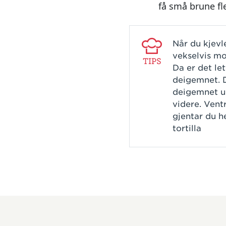
få små brune fl
Når du kjevle
vekselvis mo
TIPS
Da er det le
deigemnet. D
deigemnet un
videre. Ventr
gjentar du he
tortilla