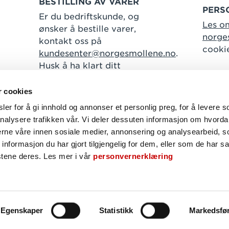
BESTILLING AV VARER
PERS
Er du bedriftskunde, og
Les o
ønsker å bestille varer,
norge
kontakt oss på
cooki
kundesenter@norgesmollene.no
.
Husk å ha klart ditt
kundenummer.
r cookies
er for å gi innhold og annonser et personlig preg, for å levere s
nalysere trafikken vår. Vi deler dessuten informasjon om hvorda
Følg oss
nerne våre innen sosiale medier, annonsering og analysearbeid, 
formasjon du har gjort tilgjengelig for dem, eller som de har sa
Facebook
Instagram
Linkedin
stene deres. Les mer i vår
personvernerklæring
NORGESMØLLENE © 2026
Egenskaper
Statistikk
Markedsfø