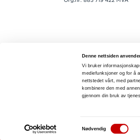
Org.nr: 885 719 422 MVA
Denne nettsiden anvende
Vi bruker informasjonskapsl
mediefunksjoner og for å a
nettstedet vårt, med part
kombinere den med annen in
gjennom din bruk av tjene
Samtykkevalg
Nødvendig