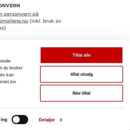
ONVERN
m personvern på
smollene.no
(inkl. bruk av
es)
Tillat alle
osiale
n du bruker
tillat utvalg
som kan
mlet inn
Ikke tillat
ring
Detaljer