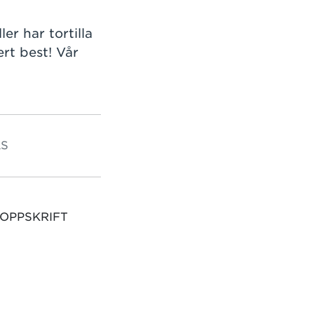
er har tortilla
t best! Vår
S
 OPPSKRIFT