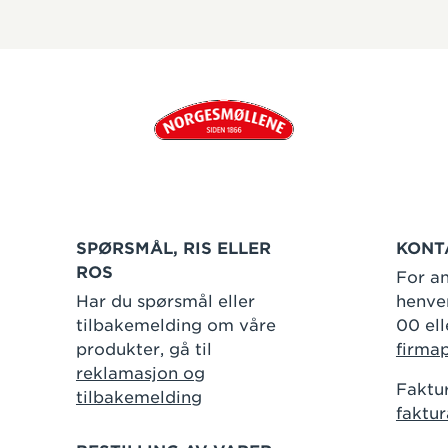
SPØRSMÅL, RIS ELLER
KONT
ROS
For an
Har du spørsmål eller
henven
tilbakemelding om våre
00 ell
produkter, gå til
firma
reklamasjon og
Faktur
tilbakemelding
faktu