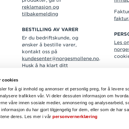
produkter, gå til
firma
reklamasjon og
Faktur
tilbakemelding
faktu
BESTILLING AV VARER
PERS
Er du bedriftskunde, og
Les o
ønsker å bestille varer,
norge
kontakt oss på
cooki
kundesenter@norgesmollene.no
.
Husk å ha klart ditt
kundenummer.
r cookies
er for å gi innhold og annonser et personlig preg, for å levere s
nalysere trafikken vår. Vi deler dessuten informasjon om hvorda
Følg oss
nerne våre innen sosiale medier, annonsering og analysearbeid, 
formasjon du har gjort tilgjengelig for dem, eller som de har sa
Facebook
Instagram
Linkedin
stene deres. Les mer i vår
personvernerklæring