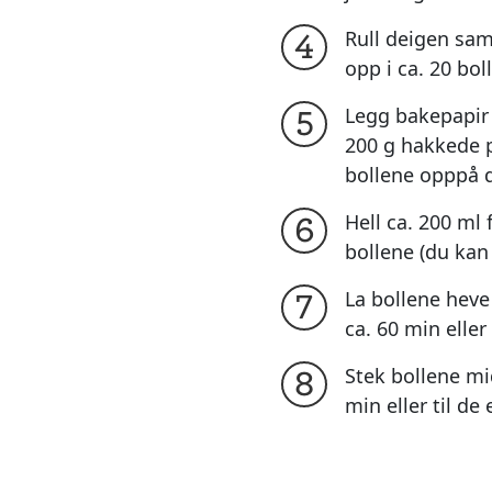
Rull deigen sam
4
opp i ca. 20 bol
Legg bakepapir 
5
200 g hakkede 
bollene opppå 
Hell ca. 200 ml
6
bollene (du kan
La bollene heve 
7
ca. 60 min eller
Stek bollene mi
8
min eller til de