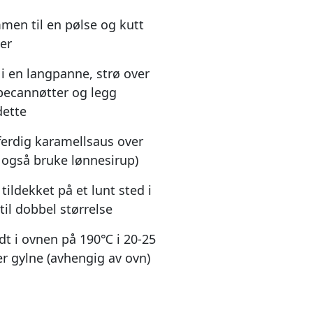
men til en pølse og kutt
ler
i en langpanne, strø over
pecannøtter og legg
dette
 ferdig karamellsaus over
 også bruke lønnesirup)
tildekket på et lunt sted i
 til dobbel størrelse
dt i ovnen på 190℃ i 20-25
 er gylne (avhengig av ovn)