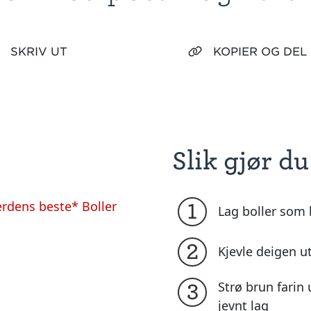
SKRIV UT
KOPIER OG DEL
Slik gjør du
rdens beste* Boller
1
Lag boller som
2
Kjevle deigen ut
Strø brun farin 
3
jevnt lag