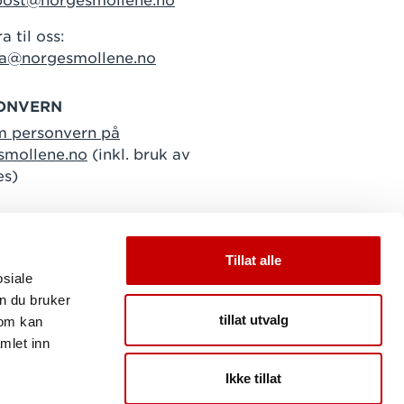
post@norgesmollene.no
a til oss:
ra@norgesmollene.no
ONVERN
m personvern på
smollene.no
(inkl. bruk av
es)
Tillat alle
osiale
n du bruker
tillat utvalg
som kan
mlet inn
Ikke tillat