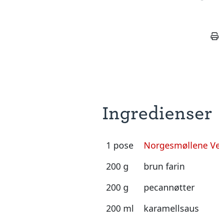
Ingredienser
1 pose
Norgesmøllene Ve
200 g
brun farin
200 g
pecannøtter
200 ml
karamellsaus