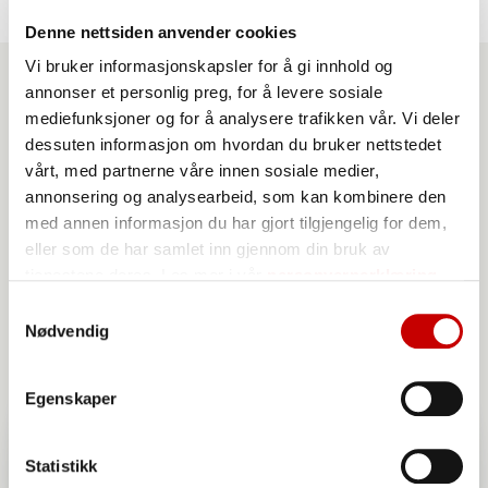
Denne nettsiden anvender cookies
Vi bruker informasjonskapsler for å gi innhold og
annonser et personlig preg, for å levere sosiale
mediefunksjoner og for å analysere trafikken vår. Vi deler
Produkter du kan benytte
dessuten informasjon om hvordan du bruker nettstedet
til denne oppskriften
vårt, med partnerne våre innen sosiale medier,
annonsering og analysearbeid, som kan kombinere den
med annen informasjon du har gjort tilgjengelig for dem,
eller som de har samlet inn gjennom din bruk av
tjenestene deres. Les mer i vår
personvernerklæring
Samtykkevalg
Nødvendig
Egenskaper
Statistikk