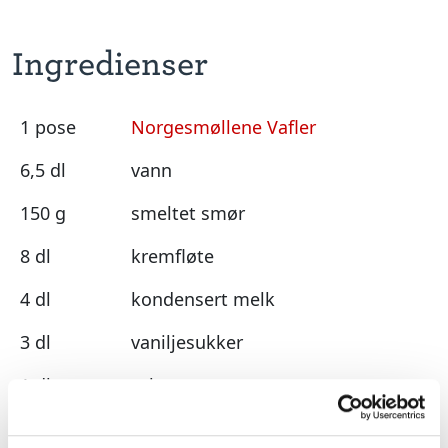
Ingredienser
1 pose
Norgesmøllene Vafler
6,5 dl
vann
150 g
smeltet smør
8 dl
kremfløte
4 dl
kondensert melk
3 dl
vaniljesukker
1 dl
syltetøy