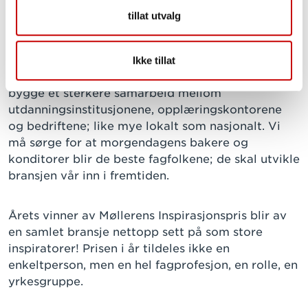
Juryen ønsker å komme med en oppfordring til
tillat utvalg
HELE bransjen om å støtte opp om
fagutdanningen, skolene og lærerne i sitt lokale
miljø. Alle som forstår hvor viktig det er å satse
Ikke tillat
på fagutdanning og kompetanse må være med å
bygge et sterkere samarbeid mellom
utdanningsinstitusjonene, opplæringskontorene
og bedriftene; like mye lokalt som nasjonalt. Vi
må sørge for at morgendagens bakere og
konditorer blir de beste fagfolkene; de skal utvikle
bransjen vår inn i fremtiden.
Årets vinner av Møllerens Inspirasjonspris blir av
en samlet bransje nettopp sett på som store
inspiratorer! Prisen i år tildeles ikke en
enkeltperson, men en hel fagprofesjon, en rolle, en
yrkesgruppe.