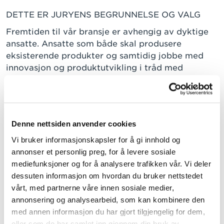
DETTE ER JURYENS BEGRUNNELSE OG VALG
Fremtiden til vår bransje er avhengig av dyktige
ansatte. Ansatte som både skal produsere
eksisterende produkter og samtidig jobbe med
innovasjon og produktutvikling i tråd med
tradisjoner, nasjonale og internasjonale trender.
Våre ansatte skal også ha kompetanse på råvarer
og bakeprosesser samt ha kunnskap om
bakervarenes betydning for kosthold og helse.
Denne nettsiden anvender cookies
Vi bruker informasjonskapsler for å gi innhold og
Vinnerne har i sin rolle et spesielt stort ansvar for
annonser et personlig preg, for å levere sosiale
at bransjen har tilgang til faglærte, motiverte og
mediefunksjoner og for å analysere trafikken vår. Vi deler
dyktige ansatte. Vinnerne er svært sentrale i
dessuten informasjon om hvordan du bruker nettstedet
arbeidet med å vekke og foredle unge
vårt, med partnerne våre innen sosiale medier,
menneskers skapertrang og begjær etter
annonsering og analysearbeid, som kan kombinere den
kunnskap innen mat-, baker- og konditorfaget. De
med annen informasjon du har gjort tilgjengelig for dem,
unges første møte med faget.
eller som de har samlet inn gjennom din bruk av