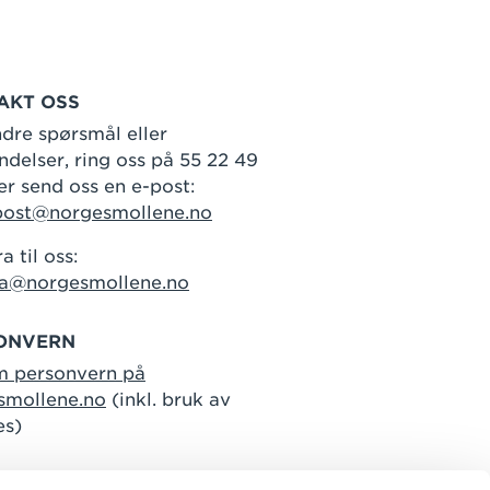
AKT OSS
dre spørsmål eller
delser, ring oss på 55 22 49
er send oss en e-post:
post@norgesmollene.no
a til oss:
ra@norgesmollene.no
ONVERN
m personvern på
smollene.no
(inkl. bruk av
es)