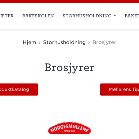
IFTER
BAKESKOLEN
STORHUSHOLDNING
BAKE
Hjem
Storhusholdning
Brosjyrer
Brosjyrer
oduktkatalog
Møllerens Ti