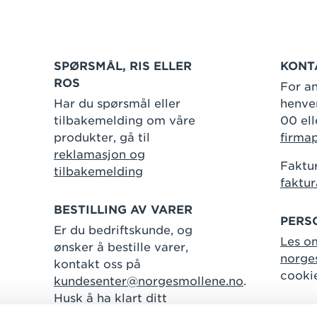
SPØRSMÅL, RIS ELLER
KONT
ROS
For an
Har du spørsmål eller
henven
tilbakemelding om våre
00 ell
produkter, gå til
firma
reklamasjon og
Faktur
tilbakemelding
faktu
BESTILLING AV VARER
PERS
Er du bedriftskunde, og
Les o
ønsker å bestille varer,
norge
kontakt oss på
cooki
kundesenter@norgesmollene.no
.
Husk å ha klart ditt
kundenummer.