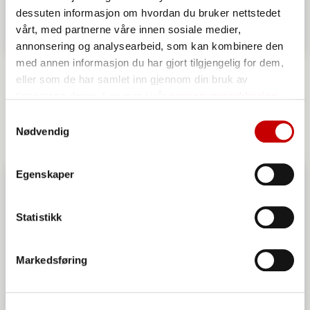
dessuten informasjon om hvordan du bruker nettstedet
vårt, med partnerne våre innen sosiale medier,
annonsering og analysearbeid, som kan kombinere den
med annen informasjon du har gjort tilgjengelig for dem,
Grove horn
eller som de har samlet inn gjennom din bruk av
OVER 60
MIDDELS
tjenestene deres. Les mer i vår
personvernerklæring
Samtykkevalg
Nødvendig
Egenskaper
Statistikk
Markedsføring