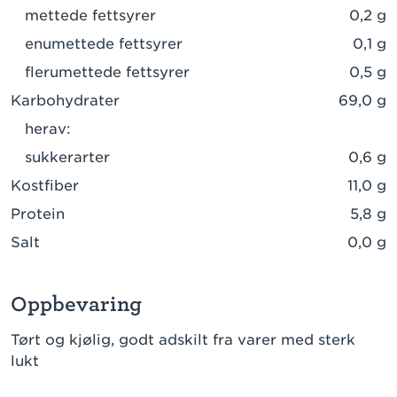
mettede fettsyrer
0,2 g
enumettede fettsyrer
0,1 g
flerumettede fettsyrer
0,5 g
Karbohydrater
69,0 g
herav:
sukkerarter
0,6 g
Kostfiber
11,0 g
Protein
5,8 g
Salt
0,0 g
Oppbevaring
Tørt og kjølig, godt adskilt fra varer med sterk
lukt