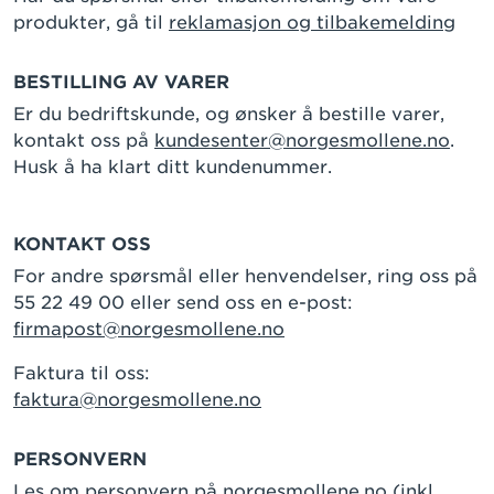
produkter, gå til
reklamasjon og tilbakemelding
BESTILLING AV VARER
Er du bedriftskunde, og ønsker å bestille varer,
kontakt oss på
kundesenter@norgesmollene.no
.
Husk å ha klart ditt kundenummer.
KONTAKT OSS
For andre spørsmål eller henvendelser, ring oss på
55 22 49 00 eller send oss en e-post:
firmapost@norgesmollene.no
Faktura til oss:
faktura@norgesmollene.no
PERSONVERN
Les om personvern på norgesmollene.no
(inkl.