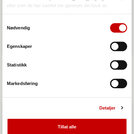
eller som de har samlet inn gjennom din bruk av
tjenestene deres. Les mer i vår
personvernerklæring
Samtykkevalg
Nødvendig
Egenskaper
Italiensk pizzabunn - tynn og sprø
Statistikk
OVER 60
MIDDELS
Markedsføring
Detaljer
Tillat alle