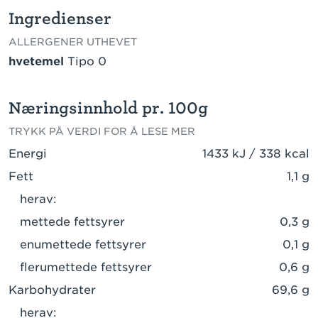
Ingredienser
ALLERGENER UTHEVET
hvetemel
Tipo 0
Næringsinnhold pr. 100g
TRYKK PÅ VERDI FOR Å LESE MER
Energi
1433 kJ / 338 kcal
Fett
1,1 g
herav:
mettede fettsyrer
0,3 g
enumettede fettsyrer
0,1 g
flerumettede fettsyrer
0,6 g
Karbohydrater
69,6 g
herav: