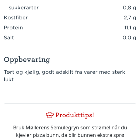
sukkerarter
0,8 g
Kostfiber
2,7 g
Protein
11,1 g
Salt
0,0 g
Oppbevaring
Tørt og kjølig, godt adskilt fra varer med sterk
lukt
Produkttips!
Bruk Møllerens Semulegryn som strømel når du
kjevler pizza bunn, da blir bunnen ekstra sprø