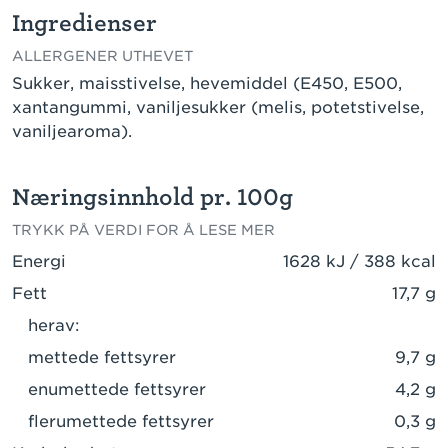
Ingredienser
ALLERGENER UTHEVET
Sukker, maisstivelse, hevemiddel (E450, E500,
xantangummi, vaniljesukker (melis, potetstivelse,
vaniljearoma).
Næringsinnhold pr. 100g
TRYKK PÅ VERDI FOR Å LESE MER
Energi
1628 kJ / 388 kcal
Fett
17,7 g
herav:
mettede fettsyrer
9,7 g
enumettede fettsyrer
4,2 g
flerumettede fettsyrer
0,3 g