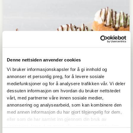
Denne nettsiden anvender cookies
Vi bruker informasjonskapsler for å gi innhold og
annonser et personlig preg, for å levere sosiale
mediefunksjoner og for å analysere trafikken vår. Vi deler
dessuten informasjon om hvordan du bruker nettstedet
vårt, med partnerne våre innen sosiale medier,
annonsering og analysearbeid, som kan kombinere den
med annen informasjon du har gjort tilgjengelig for dem,
Muffins cupcake, glutenfri
eller som de har samlet inn gjennom din bruk av
tjenestene deres. Les mer i vår
personvernerklæring
OVER 60
ENKEL