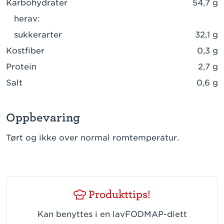
Karbohydrater
54,7 g
herav:
sukkerarter
32,1 g
Kostfiber
0,3 g
Protein
2,7 g
Salt
0,6 g
Oppbevaring
Tørt og ikke over normal romtemperatur.
Produkttips!
Kan benyttes i en lavFODMAP-diett