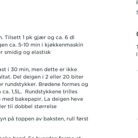
 Tilsett 1 pk gjær og ca. 6 dl
igen ca. 5-10 min i kjøkkenmaskin
er smidig og elastisk
st i 30 min, men dette er ikke
tat. Del deigen i 2 eller 20 biter
ller rundstykker. Brødene formes og
ca. 1,5L. Rundstykkene trilles
e med bakepapir. La deigen heve
ler til dobbel størrelse
ryn på toppen av baksten, rull først