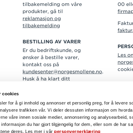
tilbakemelding om våre
00 ell
produkter, gå til
firma
reklamasjon og
Faktur
tilbakemelding
faktu
BESTILLING AV VARER
PERS
Er du bedriftskunde, og
Les o
ønsker å bestille varer,
norge
kontakt oss på
cooki
kundesenter@norgesmollene.no
.
Husk å ha klart ditt
kundenummer.
r cookies
er for å gi innhold og annonser et personlig preg, for å levere s
nalysere trafikken vår. Vi deler dessuten informasjon om hvorda
Følg oss
nerne våre innen sosiale medier, annonsering og analysearbeid, 
formasjon du har gjort tilgjengelig for dem, eller som de har sa
Facebook
Instagram
Linkedin
stene deres. Les mer i vår
personvernerklæring