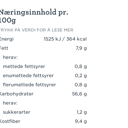
Næringsinnhold pr.
100g
TRYKK PÅ VERDI FOR Å LESE MER
Energi
1525 kJ / 364 kcal
Fett
7,9 g
herav:
mettede fettsyrer
0,8 g
enumettede fettsyrer
0,2 g
flerumettede fettsyrer
0,8 g
Karbohydrater
56,6 g
herav:
sukkerarter
1,2 g
Kostfiber
9,4 g