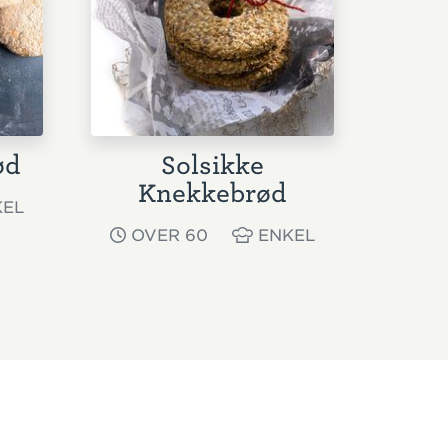
ød
Solsikke
Knekkebrød
EL
OVER 60
ENKEL