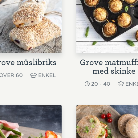
ove müslibriks
Grove matmuff
med skinke
OVER 60
ENKEL
20 - 40
ENK