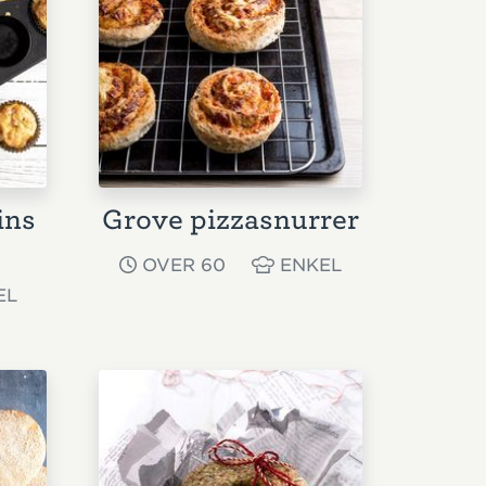
ins
Grove pizzasnurrer
OVER 60
ENKEL
EL