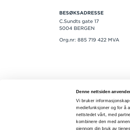
BESØKSADRESSE
C.Sundts gate 17
5004 BERGEN
Org.nr: 885 719 422 MVA
Denne nettsiden anvende
Vi bruker informasjonskapsl
mediefunksjoner og for å a
nettstedet vårt, med part
kombinere den med annen in
gjennom din bruk av tjene