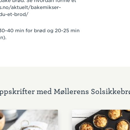
 bake brød. Se hvordan forme et
s.no/aktuelt/bakemikser-
-du-et-brod/
 30-40 min for brød og 20-25 min
vn).
ppskrifter med Møllerens Solsikkebr