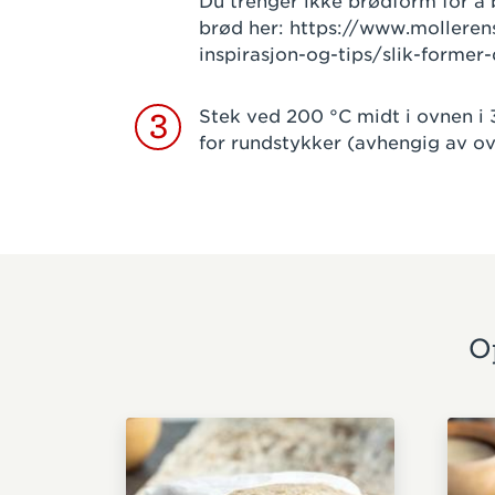
Du trenger ikke brødform for å
brød her: https://www.molleren
inspirasjon-og-tips/slik-former
Stek ved 200 °C midt i ovnen i
3
for rundstykker (avhengig av o
O