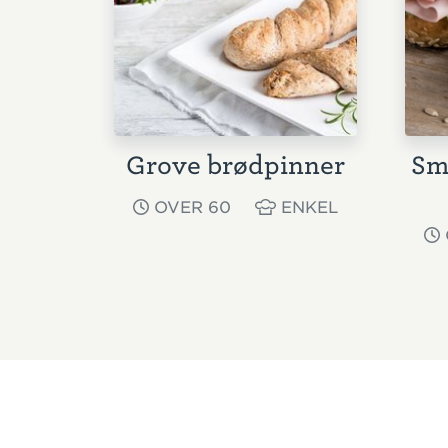
Grove brødpinner
Sm
OVER 60
ENKEL