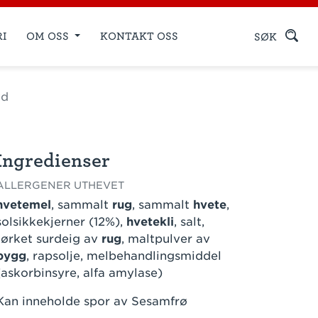
RI
OM OSS
KONTAKT OSS
SØK
ød
Ingredienser
ALLERGENER UTHEVET
hvetemel
, sammalt
rug
, sammalt
hvete
,
solsikkekjerner (12%),
hvetekli
, salt,
tørket surdeig av
rug
, maltpulver av
bygg
, rapsolje, melbehandlingsmiddel
(askorbinsyre, alfa amylase)
Kan inneholde spor av Sesamfrø