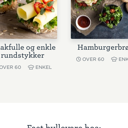
akfulle og enkle
Hamburgerbr
rundstykker
OVER 60
ENK
OVER 60
ENKEL
Fast hyllevare hos: