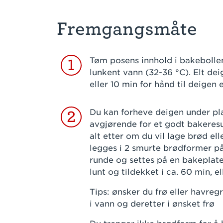
Fremgangsmåte
Tøm posens innhold i bakebollen.
1
lunkent vann (32-36 °C). Elt de
eller 10 min for hånd til deigen 
Du kan forheve deigen under pla
2
avgjørende for et godt bakeresul
alt etter om du vil lage brød e
legges i 2 smurte brødformer på 
runde og settes på en bakeplat
lunt og tildekket i ca. 60 min, el
Tips: ønsker du frø eller havreg
i vann og deretter i ønsket frø