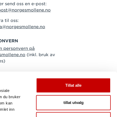
er send oss en e-post:
post@norgesmollene.no
a til oss:
ra@norgesmollene.no
ONVERN
m personvern på
smollene.no
(inkl. bruk av
es)
Tillat alle
osiale
n du bruker
tillat utvalg
som kan
mlet inn