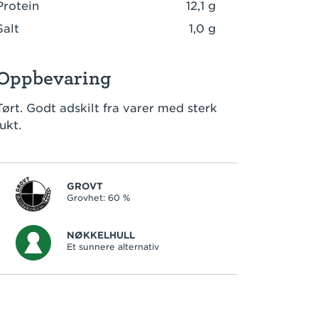
Protein
12,1 g
Salt
1,0 g
Oppbevaring
Tørt. Godt adskilt fra varer med sterk
lukt.
GROVT
Grovhet: 60 %
NØKKELHULL
Et sunnere alternativ