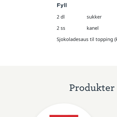
Fyll
2 dl
sukker
2 ss
kanel
Sjokoladesaus til topping (
Produkter 