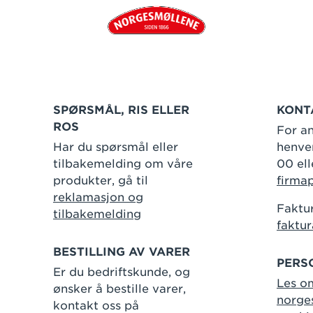
SPØRSMÅL, RIS ELLER
KONT
ROS
For an
Har du spørsmål eller
henven
tilbakemelding om våre
00 ell
produkter, gå til
firma
reklamasjon og
Faktur
tilbakemelding
faktu
BESTILLING AV VARER
PERS
Er du bedriftskunde, og
Les o
ønsker å bestille varer,
norge
kontakt oss på