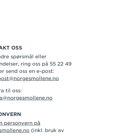
AKT OSS
dre spørsmål eller
delser, ring oss på 55 22 49
er send oss en e-post:
post@norgesmollene.no
a til oss:
ra@norgesmollene.no
ONVERN
m personvern på
smollene.no
(inkl. bruk av