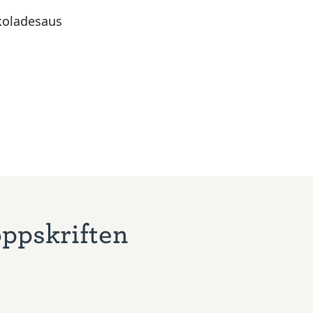
koladesaus
oppskriften