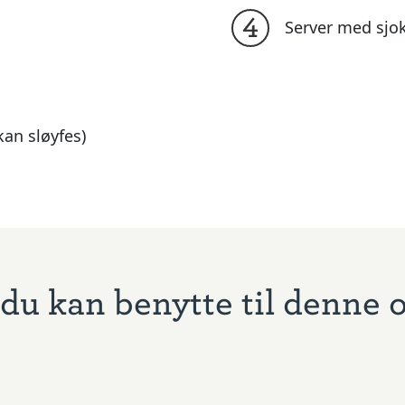
4
Server med sjo
kan sløyfes)
du kan benytte til denne 