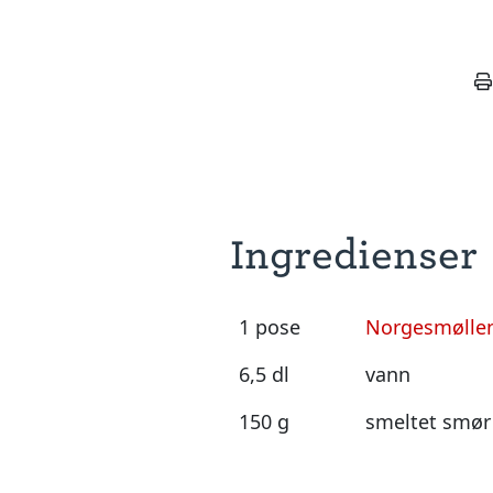
Ingredienser
1 pose
Norgesmøllen
6,5 dl
vann
150 g
smeltet smør