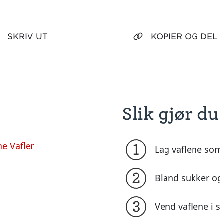
SKRIV UT
KOPIER OG DEL
Slik gjør du
e Vafler
1
Lag vaflene so
2
Bland sukker og
3
Vend vaflene i