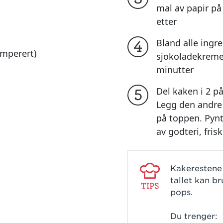
mal av papir på
etter
Bland alle ingre
4
mperert)
sjokoladekreme
minutter
Del kaken i 2 på
5
Legg den andre
på toppen. Pyn
av godteri, fris
Kakerestene 
tallet kan br
TIPS
pops.
Du trenger: