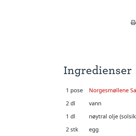
Ingredienser
1 pose
Norgesmøllene Sa
2 dl
vann
1 dl
nøytral olje (solsi
2 stk
egg