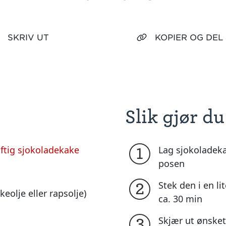
SKRIV UT
KOPIER OG DEL
Slik gjør du
ftig sjokoladekake
Lag sjokoladek
1
posen
Stek den i en l
2
kkeolje eller rapsolje)
ca. 30 min
Skjær ut ønsket
3