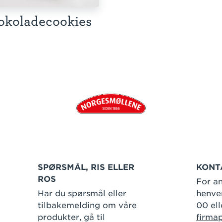
okoladecookies
SPØRSMÅL, RIS ELLER
KONT
ROS
For an
Har du spørsmål eller
henven
tilbakemelding om våre
00 ell
produkter, gå til
firma