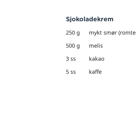
Sjokoladekrem
250 g
mykt smør (romte
500 g
melis
3 ss
kakao
5 ss
kaffe