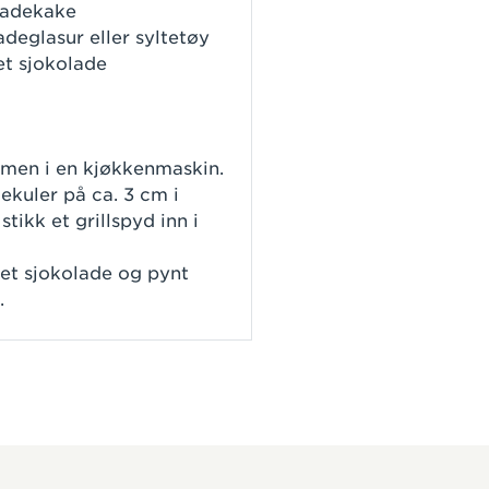
ladekake
adeglasur eller syltetøy
et sjokolade
mmen i en kjøkkenmaskin.
ekuler på ca. 3 cm i
tikk et grillspyd inn i
et sjokolade og pynt
.