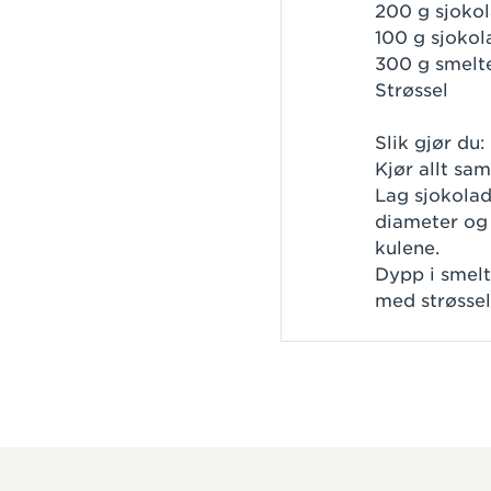
200 g sjoko
100 g sjokol
300 g smelt
Strøssel
Slik gjør du:
Kjør allt sa
Lag sjokolad
diameter og s
kulene.
Dypp i smelt
med strøssel