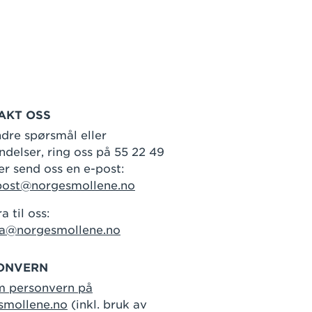
AKT OSS
dre spørsmål eller
delser, ring oss på 55 22 49
er send oss en e-post:
post@norgesmollene.no
a til oss:
ra@norgesmollene.no
ONVERN
m personvern på
smollene.no
(inkl. bruk av