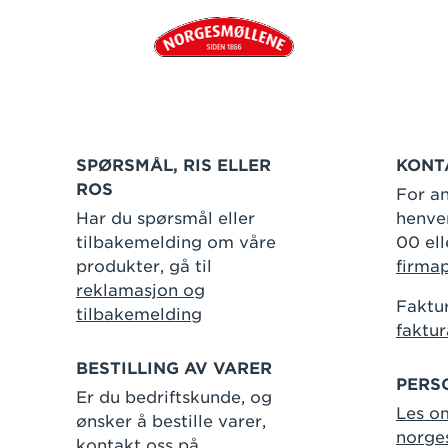
SPØRSMÅL, RIS ELLER
KONT
ROS
For an
Har du spørsmål eller
henven
tilbakemelding om våre
00 ell
produkter, gå til
firma
reklamasjon og
Faktur
tilbakemelding
faktu
BESTILLING AV VARER
PERS
Er du bedriftskunde, og
Les o
ønsker å bestille varer,
norge
kontakt oss på