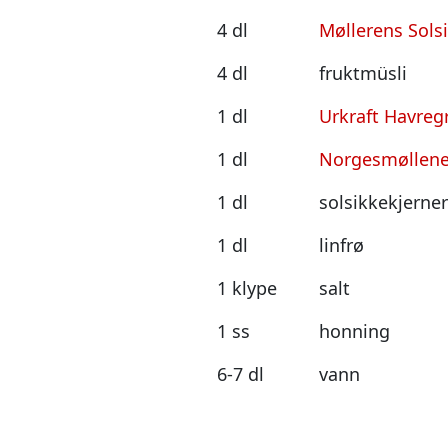
4 dl
Møllerens Sols
4 dl
fruktmüsli
1 dl
Urkraft Havreg
1 dl
Norgesmøllene
1 dl
solsikkekjerner
1 dl
linfrø
1 klype
salt
1 ss
honning
6-7 dl
vann