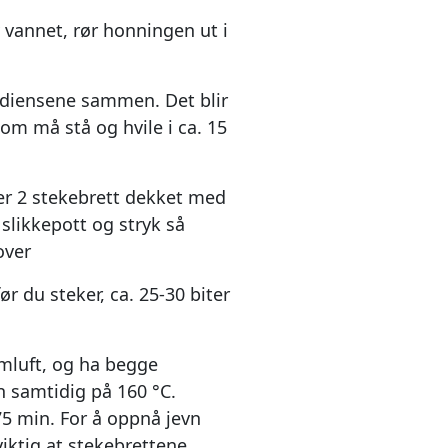
v vannet, rør honningen ut i
ediensene sammen. Det blir
 som må stå og hvile i ca. 15
er 2 stekebrett dekket med
 slikkepott og stryk så
over
før du steker, ca. 25-30 biter
mluft, og ha begge
n samtidig på 160 °C.
75 min. For å oppnå jevn
viktig at stekebrettene