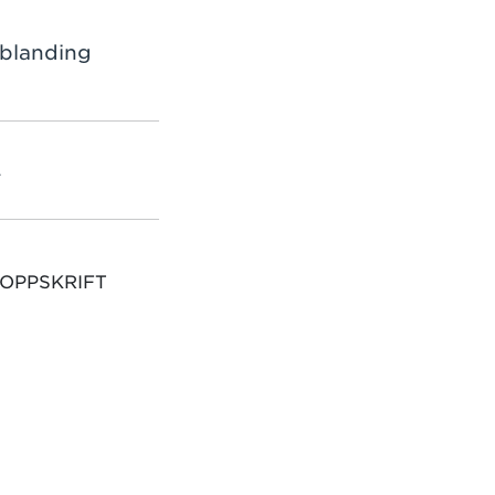
dblanding
L
 OPPSKRIFT