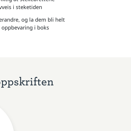
vveis i steketiden
erandre, og la dem bli helt
ør oppbevaring i boks
oppskriften