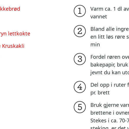
ikkebrød
Varm ca. 1 dl a
1
vannet
Bland alle ingr
2
ryn lettkokte
en litt løs røre
min
 Kruskakli
Fordel røren ov
3
bakepapir, bruk
jevnt du kan ut
Del opp i ruter 
4
pr. brett
Bruk gjerne var
5
brettene i ovne
Stekes i ca. 70-
steking, er det 